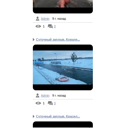
Admin
9 г. назад
1
0
Суточный заплыв. Ковале...
Admin
9 г. назад
1
0
Суточный заплыв. Красил...