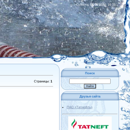
Суббота, 08.08.2026, 16:38
|
RSS
Поиск
Страницы
:
1
Друзья сайта
ПАО «Татнефть»