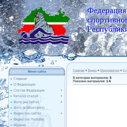
Федерация
спортивног
Республики
Главная
»
Видео
»
Мероприятия
»
Су
Меню сайта
В категории материалов
:
5
Главная
Показано материалов
:
1-5
О Федерации
Состав Федерации
Каталог статей
Фото (на сайте)
Фото (в ВКонтакте)
Видео (на сайте)
Видео (на Youtube)
Музыка