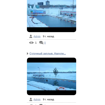
Admin
9 г. назад
1
0
Суточный заплыв. Нарули...
Admin
9 г. назад