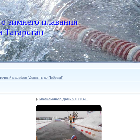
о зимнего плавания
 Татарстан
точный марафон "Доплыть до Победы!"
Иблиаминов Дамир 1000 м...