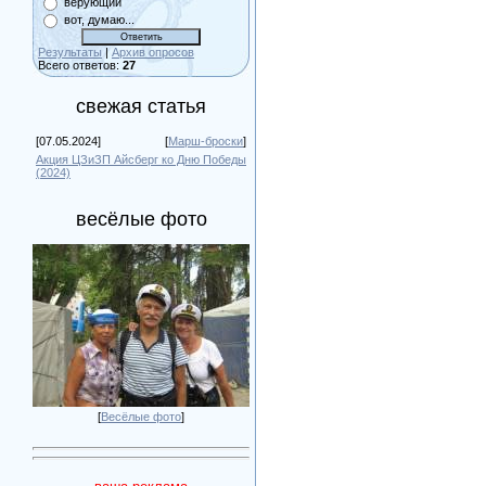
верующий
вот, думаю...
Результаты
|
Архив опросов
Всего ответов:
27
свежая статья
[07.05.2024]
[
Марш-броски
]
Акция ЦЗиЗП Айсберг ко Дню Победы
(2024)
весёлые фото
[
Весёлые фото
]