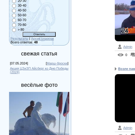
20-30
30-40
40-50
50-60
60-70
70-80
> 80
Результаты
|
Архив опросов
Всего ответов:
48
Admin
свежая статья
0
[07.05.2024]
[
Марш-броски
]
Акция ЦЗиЗП Айсберг ко Дню Победы
Возле пам
(2024)
весёлые фото
Admin