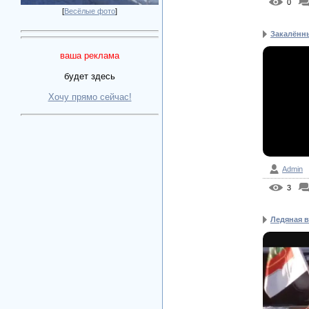
0
[
Весёлые фото
]
Закалённы
ваша реклама
будет здесь
Хочу прямо сейчас!
Admin
3
Ледяная в