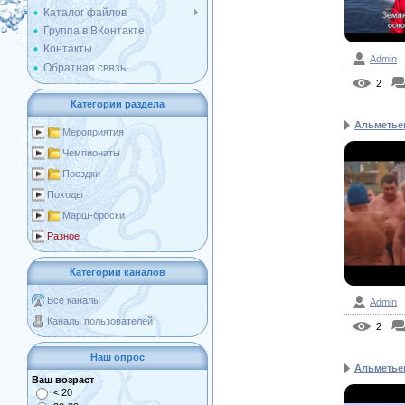
Каталог файлов
Группа в ВКонтакте
Контакты
Admin
Обратная связь
2
Категории раздела
Альметьев
Мероприятия
Чемпионаты
Поездки
Походы
Марш-броски
Разное
Категории каналов
Все каналы
Admin
Каналы пользователей
2
Наш опрос
Альметьев
Ваш возраст
< 20