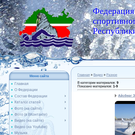
Федерация
спортивног
Республики
Главная
»
Видео
»
Разное
Меню сайта
В категории материалов
:
9
Главная
Показано материалов
:
1-9
О Федерации
Айсберг 
Состав Федерации
Каталог статей
Фото (на сайте)
Фото (в ВКонтакте)
Видео (на сайте)
Видео (на Youtube)
Музыка