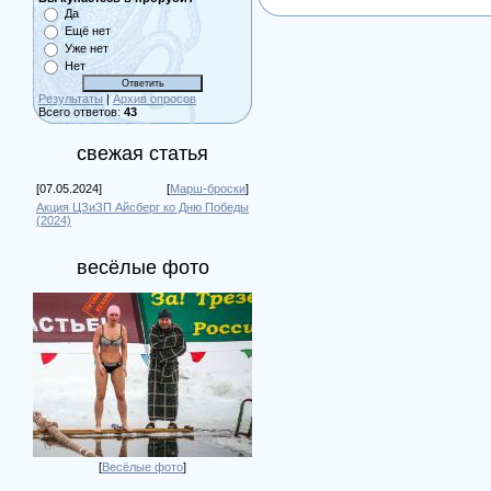
Да
Ещё нет
Уже нет
Нет
Результаты
|
Архив опросов
Всего ответов:
43
свежая статья
[07.05.2024]
[
Марш-броски
]
Акция ЦЗиЗП Айсберг ко Дню Победы
(2024)
весёлые фото
[
Весёлые фото
]