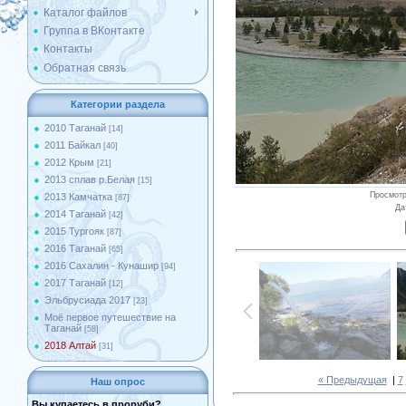
Каталог файлов
Группа в ВКонтакте
Контакты
Обратная связь
Категории раздела
2010 Таганай
[14]
2011 Байкал
[40]
2012 Крым
[21]
2013 сплав р.Белая
[15]
Просмот
2013 Камчатка
[87]
Да
2014 Таганай
[42]
2015 Тургояк
[87]
2016 Таганай
[65]
2016 Сахалин - Кунашир
[94]
2017 Таганай
[12]
Эльбрусиада 2017
[23]
Моё первое путешествие на
Таганай
[58]
2018 Алтай
[31]
« Предыдущая
|
7
Наш опрос
Вы купаетесь в проруби?