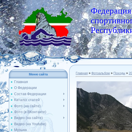
Федерация
спортивног
Республики
Главная
»
Фотоальбом
»
Походы
»
2
Меню сайта
Главная
О Федерации
Состав Федерации
Каталог статей
Фото (на сайте)
Фото (в ВКонтакте)
Видео (на сайте)
Видео (на Youtube)
Музыка