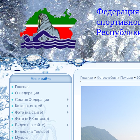
Федерация
спортивног
Республики
Главная
»
Фотоальбом
»
Походы
»
2
Меню сайта
Главная
О Федерации
Состав Федерации
Каталог статей
Фото (на сайте)
Фото (в ВКонтакте)
Видео (на сайте)
Видео (на Youtube)
Музыка