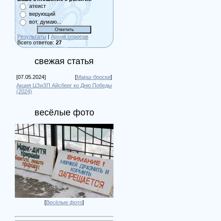
атеист
верующий
вот, думаю...
Результаты
|
Архив опросов
Всего ответов:
27
свежая статья
[07.05.2024]
[
Марш-броски
]
Акция ЦЗиЗП Айсберг ко Дню Победы
(2024)
весёлые фото
[
Весёлые фото
]