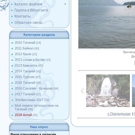
Каталог файлов
Группа в ВКонтакте
Контакты
Обратная связь
Категории раздела
2010 Таганай
[14]
2011 Байкал
[40]
Просмот
2012 Крым
[21]
Да
2013 сплав р.Белая
[15]
2013 Камчатка
[87]
2014 Таганай
[42]
2015 Тургояк
[87]
2016 Таганай
[65]
2016 Сахалин - Кунашир
[94]
2017 Таганай
[12]
Эльбрусиада 2017
[23]
Моё первое путешествие на
Таганай
[58]
« Предыдущая
|
2018 Алтай
[31]
Наш опрос
Ваше отношение к религии