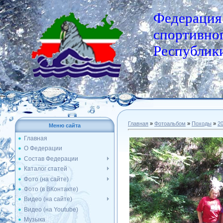
Федерация
спортивног
Республики
Главная
»
Фотоальбом
»
Походы
»
2
Меню сайта
Главная
О Федерации
Состав Федерации
Каталог статей
Фото (на сайте)
Фото (в ВКонтакте)
Видео (на сайте)
Видео (на Youtube)
Музыка