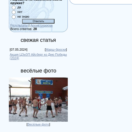
оружие?
да
нет
не знаю
Результаты
|
Архив опросов
Всего ответов:
28
свежая статья
[07.05.2024]
[
Марш-броски
]
Акция ЦЗиЗП Айсберг ко Дню Победы
(2024)
весёлые фото
[
Весёлые фото
]