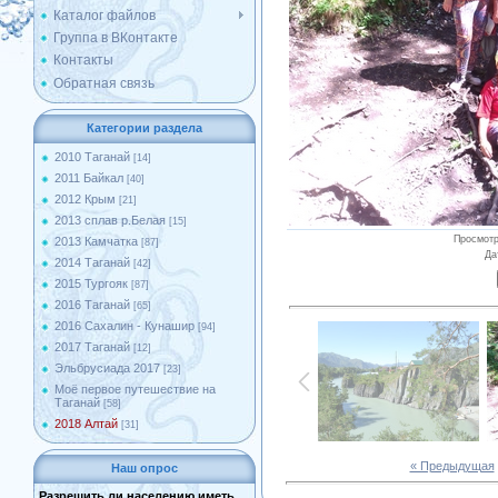
Каталог файлов
Группа в ВКонтакте
Контакты
Обратная связь
Категории раздела
2010 Таганай
[14]
2011 Байкал
[40]
2012 Крым
[21]
2013 сплав р.Белая
[15]
Просмот
2013 Камчатка
[87]
Да
2014 Таганай
[42]
2015 Тургояк
[87]
2016 Таганай
[65]
2016 Сахалин - Кунашир
[94]
2017 Таганай
[12]
Эльбрусиада 2017
[23]
Моё первое путешествие на
Таганай
[58]
2018 Алтай
[31]
« Предыдущая
Наш опрос
Разрешить ли населению иметь