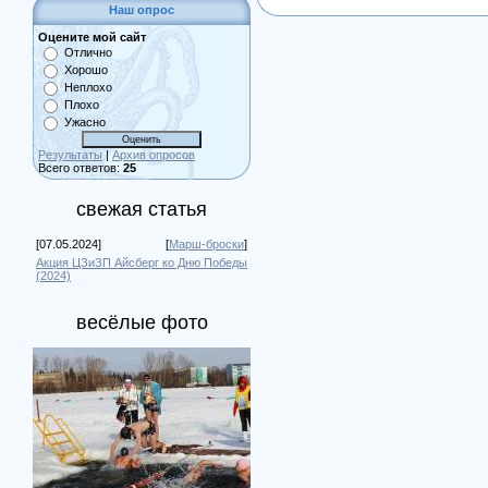
Наш опрос
Оцените мой сайт
Отлично
Хорошо
Неплохо
Плохо
Ужасно
Результаты
|
Архив опросов
Всего ответов:
25
свежая статья
[07.05.2024]
[
Марш-броски
]
Акция ЦЗиЗП Айсберг ко Дню Победы
(2024)
весёлые фото