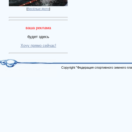
[
Весёлые фото
]
ваша реклама
будет здесь
Хочу прямо сейчас!
Copyright "Федерация спортивного зимнего п