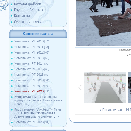
Каталог файлов
Группа в ВКонтакте
Контакты
Обратная связь
Категории раздела
Чемпионат РТ 2010
[10]
Чемпионат РТ 2011
[13]
Просмот
Чемпионат РТ 2012
[62]
Да
Чемпионат РТ 2013
[53]
Чемпионат РТ 2014
[55]
Чемпионат РТ 2015
[66]
Чемпионат РТ 2016
[83]
Чемпионат РТ 2018
[39]
Чемпионат РТ 2019
[27]
Чемпионат РТ 2020
[28]
Экстремальные заплывы на
городском озере г. Альметьевск
(2021)
[62]
Клубу моржей ''Айсберг'' - 45 лет
« Предыдущая
|
14
(II-й Открытый чемпионат г.
Альметьевска по зимнем...
[44]
Чемпионат РТ 2023
[31]