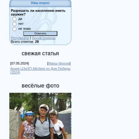
Наш опрос
Разрешить ли населению иметь
оружие?
да
нет
не знаю
Результаты
|
Архив опросов
Всего ответов:
28
свежая статья
[07.05.2024]
[
Марш-броски
]
Акция ЦЗиЗП Айсберг ко Дню Победы
(2024)
весёлые фото