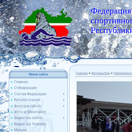
Федерация
спортивног
Республики
Главная
»
Фотоальбом
»
Чемпионат
Меню сайта
Главная
О Федерации
Состав Федерации
Каталог статей
Фото (на сайте)
Фото (в ВКонтакте)
Видео (на сайте)
Видео (на Youtube)
Музыка