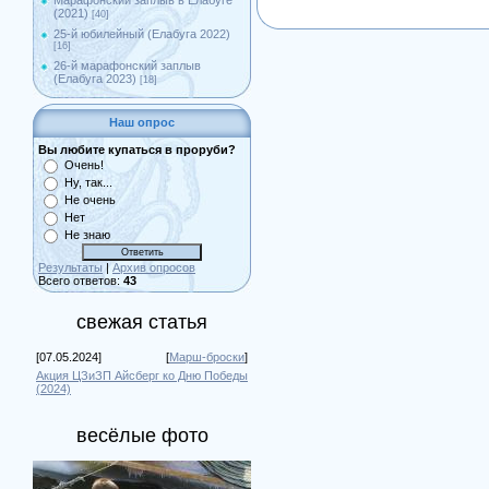
Марафонский заплыв в Елабуге
(2021)
[40]
25-й юбилейный (Елабуга 2022)
[16]
26-й марафонский заплыв
(Елабуга 2023)
[18]
Наш опрос
Вы любите купаться в проруби?
Очень!
Ну, так...
Не очень
Нет
Не знаю
Результаты
|
Архив опросов
Всего ответов:
43
свежая статья
[07.05.2024]
[
Марш-броски
]
Акция ЦЗиЗП Айсберг ко Дню Победы
(2024)
весёлые фото