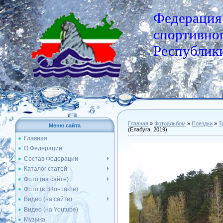
Федерация
спортивног
Республики
Главная
»
Фотоальбом
»
Поездки
»
Т
Меню сайта
(Елабуга, 2019)
Главная
О Федерации
Состав Федерации
Каталог статей
Фото (на сайте)
Фото (в ВКонтакте)
Видео (на сайте)
Видео (на Youtube)
Музыка