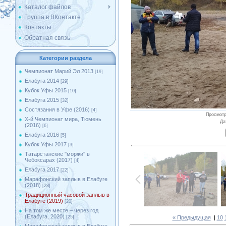
Каталог файлов
Группа в ВКонтакте
Контакты
Обратная связь
Категории раздела
Чемпионат Марий Эл 2013
[19]
Елабуга 2014
[29]
Кубок Уфы 2015
[10]
Елабуга 2015
[32]
Состязания в Уфе (2016)
[4]
Просмот
X-й Чемпионат мира, Тюмень
Да
(2016)
[6]
Елабуга 2016
[5]
Кубок Уфы 2017
[3]
Татарстанские ''моржи'' в
Чебоксарах (2017)
[4]
Елабуга 2017
[22]
Марафонский заплыв в Елабуге
(2018)
[28]
Традиционный часовой заплыв в
Елабуге (2019)
[20]
На том же месте – через год
(Елабуга, 2020)
« Предыдущая
|
10
[25]