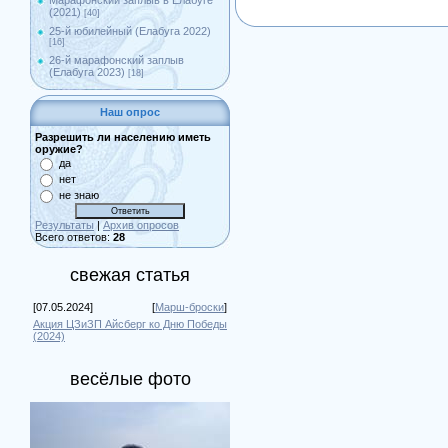
Марафонский заплыв в Елабуге
(2021)
[40]
25-й юбилейный (Елабуга 2022)
[16]
26-й марафонский заплыв
(Елабуга 2023)
[18]
Наш опрос
Разрешить ли населению иметь
оружие?
да
нет
не знаю
Результаты
|
Архив опросов
Всего ответов:
28
свежая статья
[07.05.2024]
[
Марш-броски
]
Акция ЦЗиЗП Айсберг ко Дню Победы
(2024)
весёлые фото