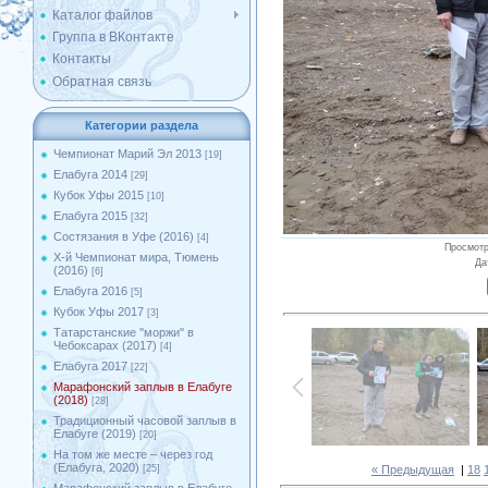
Каталог файлов
Группа в ВКонтакте
Контакты
Обратная связь
Категории раздела
Чемпионат Марий Эл 2013
[19]
Елабуга 2014
[29]
Кубок Уфы 2015
[10]
Елабуга 2015
[32]
Состязания в Уфе (2016)
[4]
Просмот
X-й Чемпионат мира, Тюмень
Да
(2016)
[6]
Елабуга 2016
[5]
Кубок Уфы 2017
[3]
Татарстанские ''моржи'' в
Чебоксарах (2017)
[4]
Елабуга 2017
[22]
Марафонский заплыв в Елабуге
(2018)
[28]
Традиционный часовой заплыв в
Елабуге (2019)
[20]
На том же месте – через год
(Елабуга, 2020)
« Предыдущая
|
18
[25]