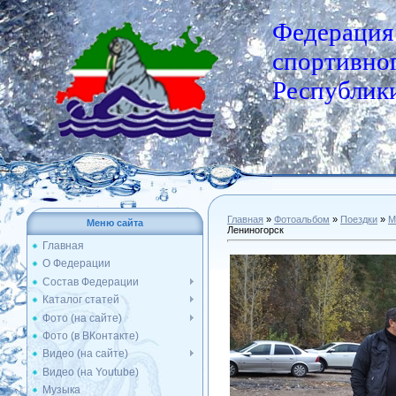
Федерация
спортивног
Республики
Главная
»
Фотоальбом
»
Поездки
»
М
Меню сайта
Лениногорск
Главная
О Федерации
Состав Федерации
Каталог статей
Фото (на сайте)
Фото (в ВКонтакте)
Видео (на сайте)
Видео (на Youtube)
Музыка