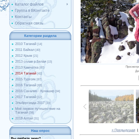
Каталог файлов
Группа в ВКонтакте
Контакты
Обратная связь
Категории раздела
2010 Таганай
[14]
2011 Байкал
[40]
2012 Крым
[21]
2013 сплав р.Белая
[15]
Просмотр
2013 Камчатка
[87]
Да
2014 Таганай
[42]
2015 Тургояк
[87]
2016 Таганай
[65]
2016 Сахалин - Кунашир
[94]
2017 Таганай
[12]
Эльбрусиада 2017
[23]
Моё первое путешествие на
Таганай
[58]
2018 Алтай
[31]
« Предыдущая
|
Наш опрос
Вы любите зиму?