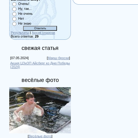
Очень!
Ну, так...
Не очень
Нет
Не знаю
Результаты
|
Архив опросов
Всего ответов:
29
свежая статья
[07.05.2024]
[
Марш-броски
]
Акция ЦЗиЗП Айсберг ко Дню Победы
(2024)
весёлые фото
[
Весёлые фото
]