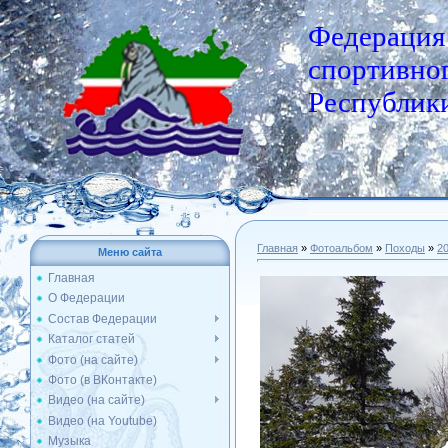
Федерация
спортивног
Республики
Главная
»
Фотоальбом
»
Походы
»
2
Меню сайта
Главная
О Федерации
Состав Федерации
Каталог статей
Фото (на сайте)
Фото (в ВКонтакте)
Видео (на сайте)
Видео (на Youtube)
Музыка