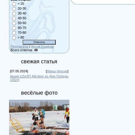
< 20
20-30
30-40
40-50
50-60
60-70
70-80
> 80
Результаты
|
Архив опросов
Всего ответов:
48
свежая статья
[07.05.2024]
[
Марш-броски
]
Акция ЦЗиЗП Айсберг ко Дню Победы
(2024)
весёлые фото