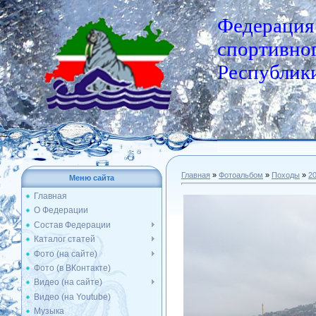
Федерация
спортивног
Республики
Главная
»
Фотоальбом
»
Походы
»
2
Меню сайта
Главная
О Федерации
Состав Федерации
Каталог статей
Фото (на сайте)
Фото (в ВКонтакте)
Видео (на сайте)
Видео (на Youtube)
Музыка