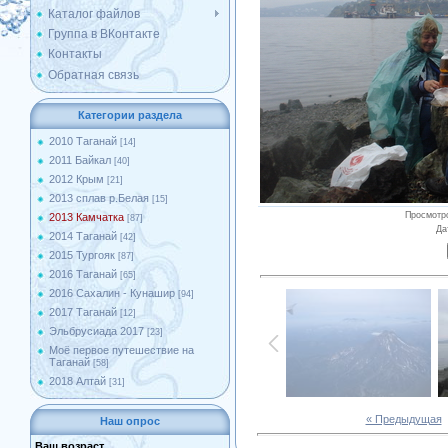
Каталог файлов
Группа в ВКонтакте
Контакты
Обратная связь
Категории раздела
2010 Таганай
[14]
2011 Байкал
[40]
2012 Крым
[21]
2013 сплав р.Белая
[15]
Просмотр
2013 Камчатка
[87]
Да
2014 Таганай
[42]
2015 Тургояк
[87]
2016 Таганай
[65]
2016 Сахалин - Кунашир
[94]
2017 Таганай
[12]
Эльбрусиада 2017
[23]
Моё первое путешествие на
Таганай
[58]
2018 Алтай
[31]
« Предыдущая
Наш опрос
Ваш возраст