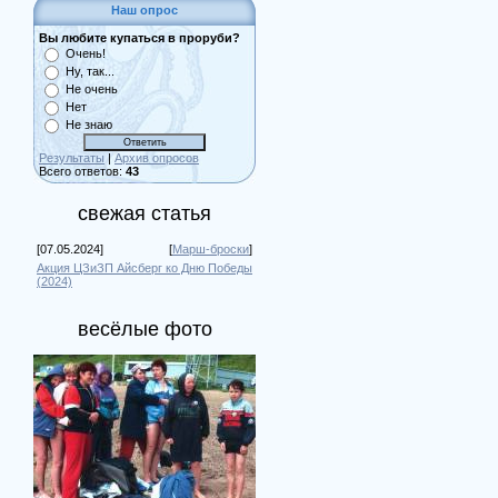
Наш опрос
Вы любите купаться в проруби?
Очень!
Ну, так...
Не очень
Нет
Не знаю
Результаты
|
Архив опросов
Всего ответов:
43
свежая статья
[07.05.2024]
[
Марш-броски
]
Акция ЦЗиЗП Айсберг ко Дню Победы
(2024)
весёлые фото