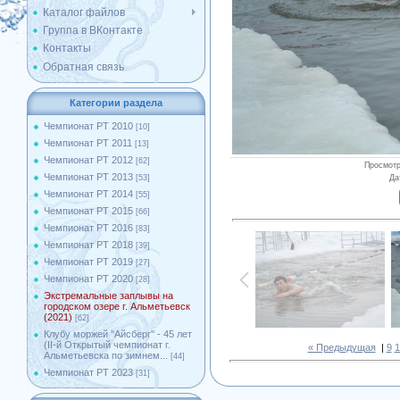
Каталог файлов
Группа в ВКонтакте
Контакты
Обратная связь
Категории раздела
Чемпионат РТ 2010
[10]
Чемпионат РТ 2011
[13]
Чемпионат РТ 2012
[62]
Просмот
Чемпионат РТ 2013
Да
[53]
Чемпионат РТ 2014
[55]
Чемпионат РТ 2015
[66]
Чемпионат РТ 2016
[83]
Чемпионат РТ 2018
[39]
Чемпионат РТ 2019
[27]
Чемпионат РТ 2020
[28]
Экстремальные заплывы на
городском озере г. Альметьевск
(2021)
[62]
Клубу моржей ''Айсберг'' - 45 лет
(II-й Открытый чемпионат г.
« Предыдущая
|
9
1
Альметьевска по зимнем...
[44]
Чемпионат РТ 2023
[31]