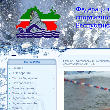
Федерация
спортивног
Республики
Главная
»
Фотоальбом
»
Чемпионат
Меню сайта
Альметьевск (2021)
» 14.
Главная
О Федерации
Состав Федерации
Каталог статей
Фото (на сайте)
Фото (в ВКонтакте)
Видео (на сайте)
Видео (на Youtube)
Музыка