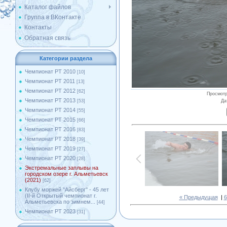
Каталог файлов
Группа в ВКонтакте
Контакты
Обратная связь
Категории раздела
Чемпионат РТ 2010
[10]
Чемпионат РТ 2011
[13]
Чемпионат РТ 2012
[62]
Просмот
Чемпионат РТ 2013
Да
[53]
Чемпионат РТ 2014
[55]
Чемпионат РТ 2015
[66]
Чемпионат РТ 2016
[83]
Чемпионат РТ 2018
[39]
Чемпионат РТ 2019
[27]
Чемпионат РТ 2020
[28]
Экстремальные заплывы на
городском озере г. Альметьевск
(2021)
[62]
Клубу моржей ''Айсберг'' - 45 лет
(II-й Открытый чемпионат г.
« Предыдущая
|
6
Альметьевска по зимнем...
[44]
Чемпионат РТ 2023
[31]