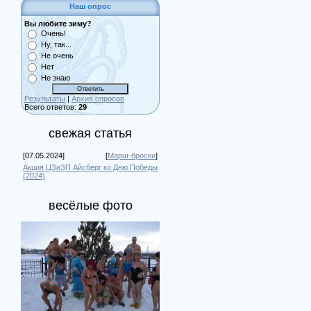
Наш опрос
Вы любите зиму?
Очень!
Ну, так...
Не очень
Нет
Не знаю
Результаты
|
Архив опросов
Всего ответов:
29
свежая статья
[07.05.2024]
[
Марш-броски
]
Акция ЦЗиЗП Айсберг ко Дню Победы
(2024)
весёлые фото