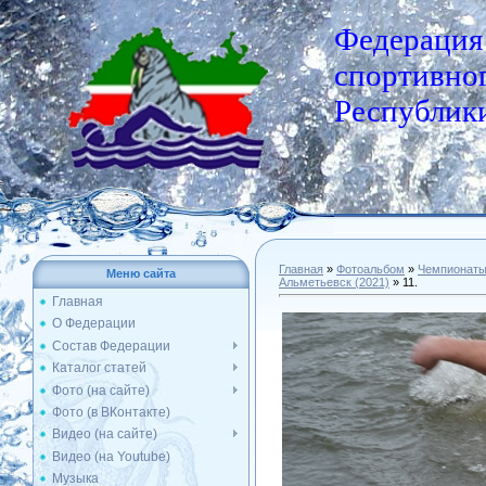
Федерация
спортивног
Республики
Главная
»
Фотоальбом
»
Чемпионат
Меню сайта
Альметьевск (2021)
» 11.
Главная
О Федерации
Состав Федерации
Каталог статей
Фото (на сайте)
Фото (в ВКонтакте)
Видео (на сайте)
Видео (на Youtube)
Музыка