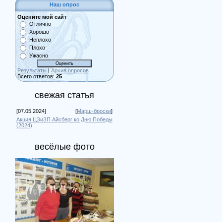
Наш опрос
Оцените мой сайт
Отлично
Хорошо
Неплохо
Плохо
Ужасно
Результаты
|
Архив опросов
Всего ответов:
25
свежая статья
[07.05.2024]
[
Марш-броски
]
Акция ЦЗиЗП Айсберг ко Дню Победы
(2024)
весёлые фото