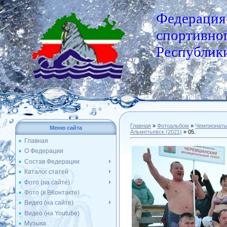
Федерация
спортивног
Республики
Главная
»
Фотоальбом
»
Чемпионат
Меню сайта
Альметьевск (2021)
» 05.
Главная
О Федерации
Состав Федерации
Каталог статей
Фото (на сайте)
Фото (в ВКонтакте)
Видео (на сайте)
Видео (на Youtube)
Музыка