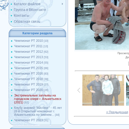
Каталог файлов
Группа в ВКонтакте
Контакты
Обратная связь
Категории раздела
Чемпионат РТ 2010
[10]
Чемпионат РТ 2011
[13]
Чемпионат РТ 2012
[62]
Просмот
Чемпионат РТ 2013
Да
[53]
Чемпионат РТ 2014
[55]
Чемпионат РТ 2015
[66]
Чемпионат РТ 2016
[83]
Чемпионат РТ 2018
[39]
Чемпионат РТ 2019
[27]
Чемпионат РТ 2020
[28]
Экстремальные заплывы на
городском озере г. Альметьевск
(2021)
[62]
Клубу моржей ''Айсберг'' - 45 лет
(II-й Открытый чемпионат г.
« Предыдущая
Альметьевска по зимнем...
[44]
Чемпионат РТ 2023
[31]