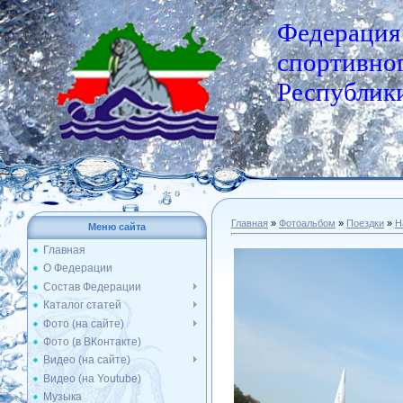
Федерация
спортивног
Республики
Главная
»
Фотоальбом
»
Поездки
»
Н
Меню сайта
Главная
О Федерации
Состав Федерации
Каталог статей
Фото (на сайте)
Фото (в ВКонтакте)
Видео (на сайте)
Видео (на Youtube)
Музыка