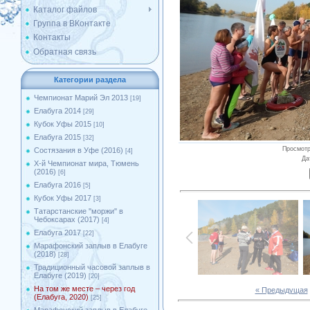
Каталог файлов
Группа в ВКонтакте
Контакты
Обратная связь
Категории раздела
Чемпионат Марий Эл 2013
[19]
Елабуга 2014
[29]
Кубок Уфы 2015
[10]
Елабуга 2015
[32]
Просмот
Состязания в Уфе (2016)
[4]
Да
X-й Чемпионат мира, Тюмень
(2016)
[6]
Елабуга 2016
[5]
Кубок Уфы 2017
[3]
Татарстанские ''моржи'' в
Чебоксарах (2017)
[4]
Елабуга 2017
[22]
Марафонский заплыв в Елабуге
(2018)
[28]
Традиционный часовой заплыв в
Елабуге (2019)
[20]
На том же месте – через год
« Предыдущая
(Елабуга, 2020)
[25]