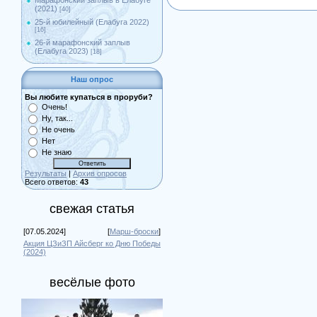
Марафонский заплыв в Елабуге
(2021)
[40]
25-й юбилейный (Елабуга 2022)
[16]
26-й марафонский заплыв
(Елабуга 2023)
[18]
Наш опрос
Вы любите купаться в проруби?
Очень!
Ну, так...
Не очень
Нет
Не знаю
Результаты
|
Архив опросов
Всего ответов:
43
свежая статья
[07.05.2024]
[
Марш-броски
]
Акция ЦЗиЗП Айсберг ко Дню Победы
(2024)
весёлые фото