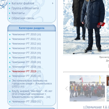
Каталог файлов
Группа в ВКонтакте
Контакты
Обратная связь
Категории раздела
Чемпионат РТ 2010
[10]
Чемпионат РТ 2011
[13]
Чемпионат РТ 2012
[62]
Чемпионат РТ 2013
[53]
Чемпионат РТ 2014
[55]
Просмот
Чемпионат РТ 2015
[66]
Да
Чемпионат РТ 2016
[83]
Чемпионат РТ 2018
[39]
Чемпионат РТ 2019
[27]
Чемпионат РТ 2020
[28]
Экстремальные заплывы на
городском озере г. Альметьевск
(2021)
[62]
Клубу моржей ''Айсберг'' - 45 лет
(II-й Открытый чемпионат г.
Альметьевска по зимнем...
[44]
Чемпионат РТ 2023
[31]
« Предыдущая
|
11