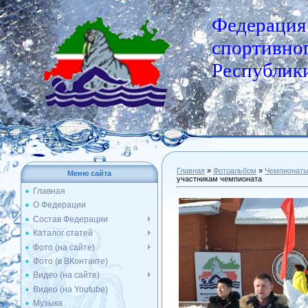
Федерация
спортивног
Республики
Главная
»
Фотоальбом
»
Чемпионат
Меню сайта
участникам чемпионата
Главная
О Федерации
Состав Федерации
Каталог статей
Фото (на сайте)
Фото (в ВКонтакте)
Видео (на сайте)
Видео (на Youtube)
Музыка