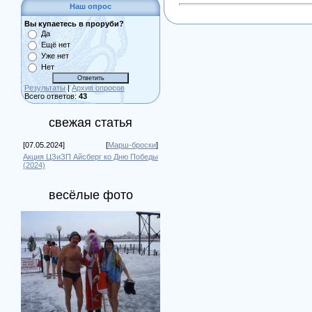
Наш опрос
Вы купаетесь в проруби?
Да
Ещё нет
Уже нет
Нет
Результаты
|
Архив опросов
Всего ответов:
43
свежая статья
[07.05.2024]
[
Марш-броски
]
Акция ЦЗиЗП Айсберг ко Дню Победы
(2024)
весёлые фото