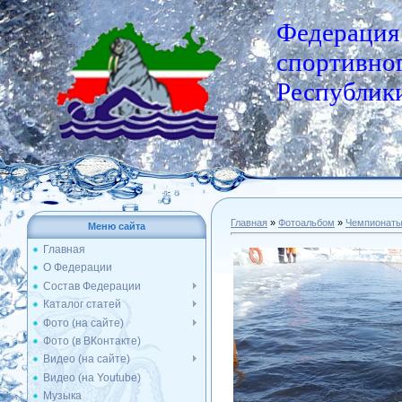
Федерация
спортивног
Республики
Главная
»
Фотоальбом
»
Чемпионат
Меню сайта
Главная
О Федерации
Состав Федерации
Каталог статей
Фото (на сайте)
Фото (в ВКонтакте)
Видео (на сайте)
Видео (на Youtube)
Музыка