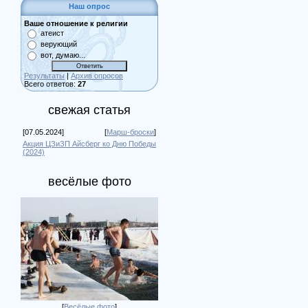
Наш опрос
Ваше отношение к религии
атеист
верующий
вот, думаю...
Результаты
|
Архив опросов
Всего ответов:
27
свежая статья
[07.05.2024]
[
Марш-броски
]
Акция ЦЗиЗП Айсберг ко Дню Победы
(2024)
весёлые фото
[
Весёлые фото
]