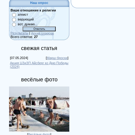
Наш опрос
Ваше отношение к религии
атеист
верующий
вот, думаю...
Результаты
|
Архив опросов
Всего ответов:
27
свежая статья
[07.05.2024]
[
Марш-броски
]
Акция ЦЗиЗП Айсберг ко Дню Победы
(2024)
весёлые фото
[
Весёлые фото
]