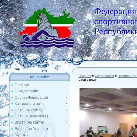
Федерация
спортивног
Республики
Главная
»
Фотоальбом
»
Чемпионат
Меню сайта
свои стихи
Главная
О Федерации
Состав Федерации
Каталог статей
Фото (на сайте)
Фото (в ВКонтакте)
Видео (на сайте)
Видео (на Youtube)
Музыка