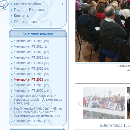
Каталог файлов
Группа в ВКонтакте
Контакты
Обратная связь
Категории раздела
Чемпионат РТ 2010
[10]
Чемпионат РТ 2011
[13]
Чемпионат РТ 2012
[62]
Чемпионат РТ 2013
[53]
Чемпионат РТ 2014
[55]
Просмот
Чемпионат РТ 2015
[66]
Да
Чемпионат РТ 2016
[83]
Чемпионат РТ 2018
[39]
Чемпионат РТ 2019
[27]
Чемпионат РТ 2020
[28]
Экстремальные заплывы на
городском озере г. Альметьевск
(2021)
[62]
Клубу моржей ''Айсберг'' - 45 лет
(II-й Открытый чемпионат г.
Альметьевска по зимнем...
[44]
Чемпионат РТ 2023
[31]
« Предыдущая
|
9
1