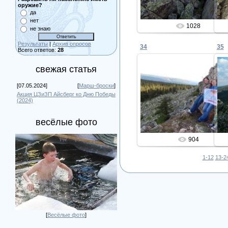
оружие?
да
нет
1028
не знаю
Результаты
|
Архив опросов
34
35
Всего ответов:
28
свежая статья
[07.05.2024]
[
Марш-броски
]
20.06.2016
Акция ЦЗиЗП Айсберг ко Дню Победы
(2024)
Admin
весёлые фото
904
1-12
13-2
[
Весёлые фото
]