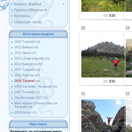
Каталог файлов
Группа в ВКонтакте
938
Контакты
Обратная связь
28
29
Категории раздела
2010 Таганай
[14]
2011 Байкал
[40]
20.06.2016
2012 Крым
[21]
2013 сплав р.Белая
[15]
Admin
2013 Камчатка
[87]
2014 Таганай
[42]
2015 Тургояк
[87]
2016 Таганай
936
[65]
2016 Сахалин - Кунашир
[94]
2017 Таганай
[12]
31
32
Эльбрусиада 2017
[23]
Моё первое путешествие на
Таганай
[58]
2018 Алтай
[31]
20.06.2016
Наш опрос
Admin
Разрешить ли населению иметь