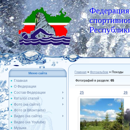
Федерация
спортивног
Республики
Главная
»
Фотоальбом
» Походы
Меню сайта
Фотографий в разделе
:
65
Главная
О Федерации
Состав Федерации
25
26
Каталог статей
Фото (на сайте)
Фото (в ВКонтакте)
20.06.2016
Видео (на сайте)
Видео (на Youtube)
Admin
Музыка