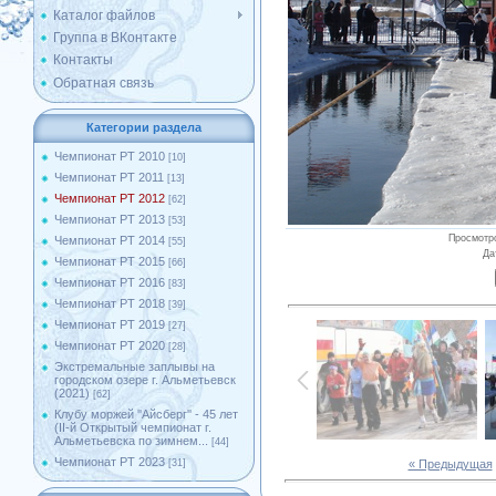
Каталог файлов
Группа в ВКонтакте
Контакты
Обратная связь
Категории раздела
Чемпионат РТ 2010
[10]
Чемпионат РТ 2011
[13]
Чемпионат РТ 2012
[62]
Чемпионат РТ 2013
[53]
Просмотр
Чемпионат РТ 2014
[55]
Да
Чемпионат РТ 2015
[66]
Чемпионат РТ 2016
[83]
Чемпионат РТ 2018
[39]
Чемпионат РТ 2019
[27]
Чемпионат РТ 2020
[28]
Экстремальные заплывы на
городском озере г. Альметьевск
(2021)
[62]
Клубу моржей ''Айсберг'' - 45 лет
(II-й Открытый чемпионат г.
Альметьевска по зимнем...
[44]
Чемпионат РТ 2023
« Предыдущая
[31]