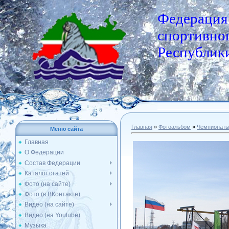
Федерация
спортивног
Республики
Главная
»
Фотоальбом
»
Чемпионат
Меню сайта
Главная
О Федерации
Состав Федерации
Каталог статей
Фото (на сайте)
Фото (в ВКонтакте)
Видео (на сайте)
Видео (на Youtube)
Музыка