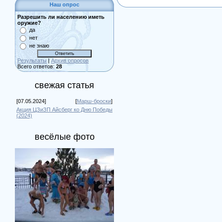
Наш опрос
Разрешить ли населению иметь
оружие?
да
нет
не знаю
Результаты
|
Архив опросов
Всего ответов:
28
свежая статья
[07.05.2024]
[
Марш-броски
]
Акция ЦЗиЗП Айсберг ко Дню Победы
(2024)
весёлые фото