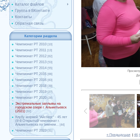
Каталог файлов
Группа в ВКонтакте
Контакты
Обратная связь
Категории раздела
Чемпионат РТ 2010
[10]
Чемпионат РТ 2011
[13]
Чемпионат РТ 2012
[62]
Чемпионат РТ 2013
[53]
Чемпионат РТ 2014
[55]
Просмот
Чемпионат РТ 2015
[66]
Да
Чемпионат РТ 2016
[83]
Чемпионат РТ 2018
[39]
Чемпионат РТ 2019
[27]
Чемпионат РТ 2020
[28]
Экстремальные заплывы на
городском озере г. Альметьевск
(2021)
[62]
Клубу моржей ''Айсберг'' - 45 лет
(II-й Открытый чемпионат г.
Альметьевска по зимнем...
[44]
Чемпионат РТ 2023
[31]
« Предыдущая
|
46