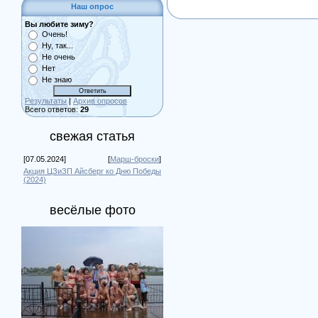
Наш опрос
Вы любите зиму?
Очень!
Ну, так...
Не очень
Нет
Не знаю
Результаты
|
Архив опросов
Всего ответов:
29
свежая статья
[07.05.2024]
[
Марш-броски
]
Акция ЦЗиЗП Айсберг ко Дню Победы
(2024)
весёлые фото