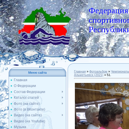
Федерация
спортивног
Республики
Главная
»
Фотоальбом
»
Чемпионат
Меню сайта
Альметьевск (2021)
» 51.
Главная
О Федерации
Состав Федерации
Каталог статей
Фото (на сайте)
Фото (в ВКонтакте)
Видео (на сайте)
Видео (на Youtube)
Музыка