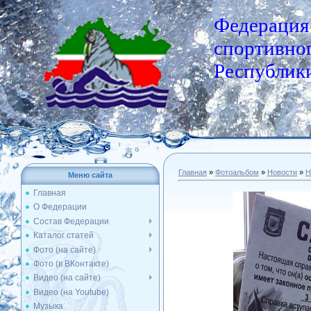
Федерация
спортивног
Республики
Главная
»
Фотоальбом
»
Новости
»
Н
Меню сайта
Главная
О Федерации
Состав Федерации
Каталог статей
Фото (на сайте)
Фото (в ВКонтакте)
Видео (на сайте)
Видео (на Youtube)
Музыка