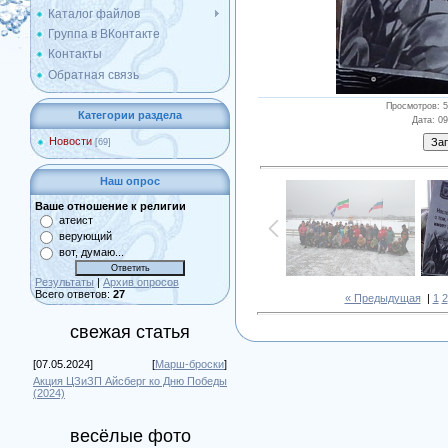
Каталог файлов
Группа в ВКонтакте
Контакты
Обратная связь
Просмотров
: 
Категории раздела
Дата
: 0
Новости
[69]
Наш опрос
Ваше отношение к религии
атеист
верующий
вот, думаю...
Результаты
|
Архив опросов
Всего ответов:
27
« Предыдущая
|
1
2
свежая статья
[07.05.2024]
[
Марш-броски
]
Акция ЦЗиЗП Айсберг ко Дню Победы
(2024)
весёлые фото