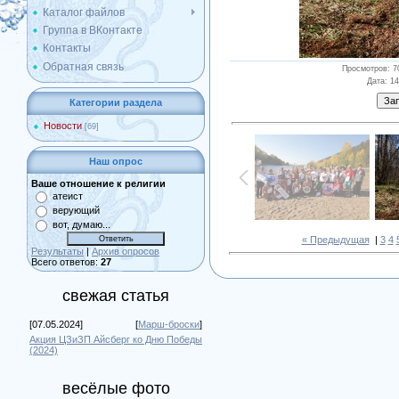
Каталог файлов
Группа в ВКонтакте
Контакты
Обратная связь
Просмотров
: 7
Дата
: 1
Категории раздела
Новости
[69]
Наш опрос
Ваше отношение к религии
атеист
верующий
вот, думаю...
« Предыдущая
|
3
4
Результаты
|
Архив опросов
Всего ответов:
27
свежая статья
[07.05.2024]
[
Марш-броски
]
Акция ЦЗиЗП Айсберг ко Дню Победы
(2024)
весёлые фото