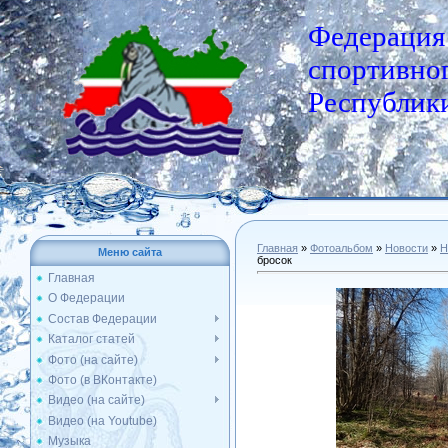
Федерация
спортивног
Республики
Главная
»
Фотоальбом
»
Новости
»
Н
Меню сайта
бросок
Главная
О Федерации
Состав Федерации
Каталог статей
Фото (на сайте)
Фото (в ВКонтакте)
Видео (на сайте)
Видео (на Youtube)
Музыка