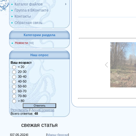
Каталог файлов
Группа в ВКонтакте
Контакты
Обратная связь
Категории раздела
Новости
[69]
Наш опрос
Ваш возраст
< 20
20-30
30-40
40-50
50-60
60-70
70-80
> 80
Результаты
|
Архив опросов
Всего ответов:
48
свежая статья
[07.05.2024]
[
Марш-броски
]