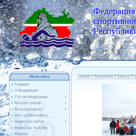
Федерация
спортивног
Республики
Главная
»
Фотоальбом
»
Новости
»
Н
Меню сайта
Главная
О Федерации
Состав Федерации
Каталог статей
Фото (на сайте)
Фото (в ВКонтакте)
Видео (на сайте)
Видео (на Youtube)
Музыка