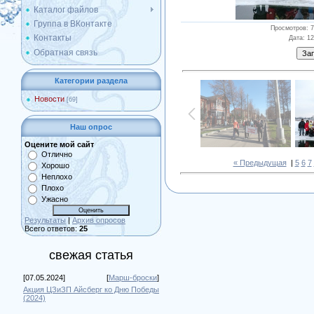
Каталог файлов
Группа в ВКонтакте
Просмотров
: 
Контакты
Дата
: 1
Обратная связь
Категории раздела
Новости
[69]
Наш опрос
Оцените мой сайт
Отлично
« Предыдущая
|
5
6
7
Хорошо
Неплохо
Плохо
Ужасно
Результаты
|
Архив опросов
Всего ответов:
25
свежая статья
[07.05.2024]
[
Марш-броски
]
Акция ЦЗиЗП Айсберг ко Дню Победы
(2024)