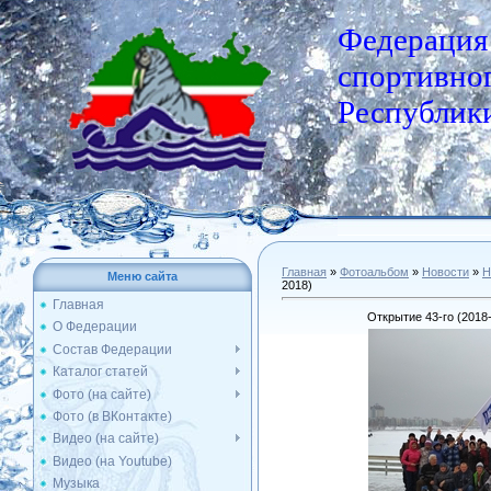
Федерация
спортивног
Республики
Главная
»
Фотоальбом
»
Новости
»
Н
Меню сайта
2018)
Главная
Открытие 43-го (2018
О Федерации
Состав Федерации
Каталог статей
Фото (на сайте)
Фото (в ВКонтакте)
Видео (на сайте)
Видео (на Youtube)
Музыка