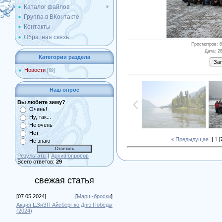
Каталог файлов
Группа в ВКонтакте
Контакты
Обратная связь
Просмотров
: 
Дата
: 2
Категории раздела
Новости
[69]
Наш опрос
Вы любите зиму?
Очень!
Ну, так...
Не очень
Нет
« Предыдущая
|
1
[
Не знаю
Результаты
|
Архив опросов
Всего ответов:
29
свежая статья
[07.05.2024]
[
Марш-броски
]
Акция ЦЗиЗП Айсберг ко Дню Победы
(2024)