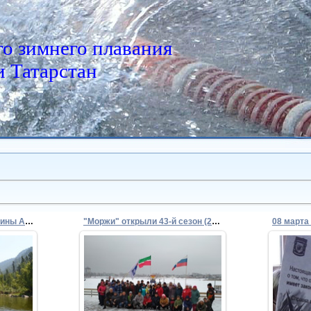
о зимнего плавания
 Татарстан
"Айсберг" покоряет вершины Алтая (2018)
"Моржи" открыли 43-й сезон (25 ноября 2018)
08 марта
28.11.2018
Открытие 43-го (2018-2019)
зимнего плавательного сезона
Admin