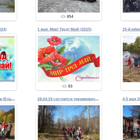
854
024)
1 мая. Мир! Труд! Май! (2025)
25-й юби
01.05.2025
Admin
93
26-й марафонский заплыв (Елабуга 2023)
28.04.19 состоится тренировочный марш-бросок
14.04.2019
Admin