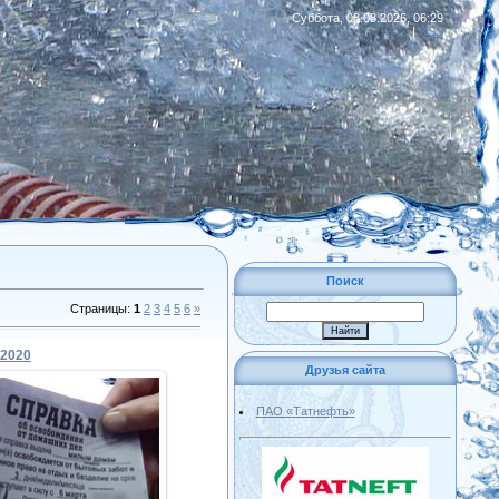
Суббота, 08.08.2026, 06:29
|
RSS
Поиск
Страницы
:
1
2
3
4
5
6
»
 2020
Друзья сайта
ПАО «Татнефть»
09.03.2020
Admin