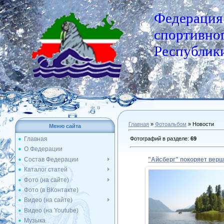
Федерация
спортивног
Республики
Главная
»
Фотоальбом
» Новости
Меню сайта
Фотографий в разделе
:
69
Главная
О Федерации
Состав Федерации
Каталог статей
Фото (на сайте)
Фото (в ВКонтакте)
24.08.2018
Видео (на сайте)
Видео (на Youtube)
Admin
Музыка