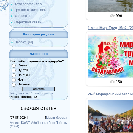
Каталог файлов
Группа в ВКонтакте
996
Контакты
Обратная связь
1 мая. Мир! Труд! Май! (2
Категории раздела
Новости
[69]
03.05.2024
Наш опрос
Admin
Вы любите купаться в проруби?
Очень!
Ну, так...
Не очень
Нет
150
Не знаю
Результаты
|
Архив опросов
Всего ответов:
43
свежая статья
[07.05.2024]
[
Марш-броски
]
28.09.2023
Акция ЦЗиЗП Айсберг ко Дню Победы
(2024)
Admin