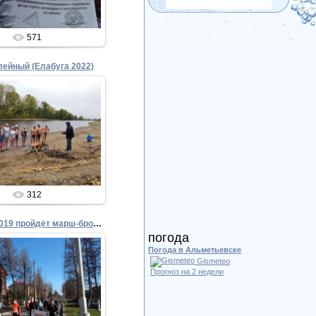
571
лейный (Елабуга 2022)
29.09.2022
Admin
312
4-5 мая 2019 пройдёт марш-бросок на 100 км
погода
Погода в Альметьевске
Gismeteo
Прогноз на 2 недели
03.05.2019
Admin