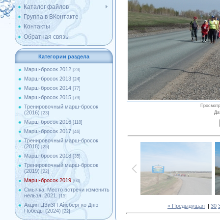
Каталог файлов
Группа в ВКонтакте
Контакты
Обратная связь
Категории раздела
Марш-бросок 2012
[23]
Марш-бросок 2013
[24]
Марш-бросок 2014
[77]
Марш-бросок 2015
[79]
Просмот
Тренировочный марш-бросок
(2016)
Да
[23]
Марш-бросок 2016
[118]
Марш-бросок 2017
[46]
Тренировочный марш-бросок
(2018)
[25]
Марш-бросок 2018
[35]
Тренировочный марш-бросок
(2019)
[22]
Марш-бросок 2019
[60]
Смычка. Место встречи изменить
нельзя. 2021.
[15]
Акция ЦЗиЗП Айсберг ко Дню
« Предыдущая
|
30
Победы (2024)
[22]