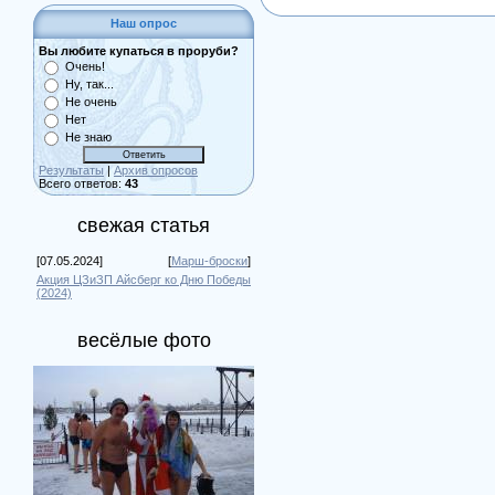
Наш опрос
Вы любите купаться в проруби?
Очень!
Ну, так...
Не очень
Нет
Не знаю
Результаты
|
Архив опросов
Всего ответов:
43
свежая статья
[07.05.2024]
[
Марш-броски
]
Акция ЦЗиЗП Айсберг ко Дню Победы
(2024)
весёлые фото