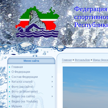
Федерация
спортивног
Республики
Главная
»
Фотоальбом
»
Марш-броск
Меню сайта
Главная
О Федерации
Состав Федерации
Каталог статей
Фото (на сайте)
Фото (в ВКонтакте)
Видео (на сайте)
Видео (на Youtube)
Музыка