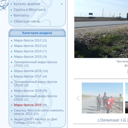
Каталог файлов
Группа в ВКонтакте
Контакты
Обратная связь
Категории раздела
Марш-бросок 2012
[23]
Марш-бросок 2013
[24]
Марш-бросок 2014
[77]
Марш-бросок 2015
[79]
Просмот
Тренировочный марш-бросок
(2016)
Да
[23]
Марш-бросок 2016
[118]
Марш-бросок 2017
[46]
Тренировочный марш-бросок
(2018)
[25]
Марш-бросок 2018
[35]
Тренировочный марш-бросок
(2019)
[22]
Марш-бросок 2019
[60]
Смычка. Место встречи изменить
нельзя. 2021.
[15]
Акция ЦЗиЗП Айсберг ко Дню
« Предыдущая
|
32
Победы (2024)
[22]