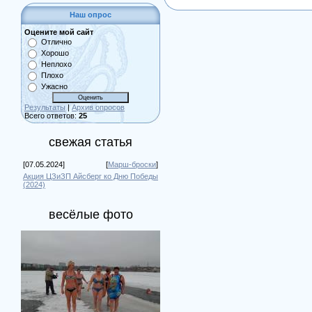
Наш опрос
Оцените мой сайт
Отлично
Хорошо
Неплохо
Плохо
Ужасно
Результаты
|
Архив опросов
Всего ответов:
25
свежая статья
[07.05.2024]
[
Марш-броски
]
Акция ЦЗиЗП Айсберг ко Дню Победы
(2024)
весёлые фото