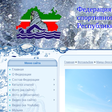
Федерация
спортивног
Республики
Главная
»
Фотоальбом
»
Марш-броск
Меню сайта
Главная
О Федерации
Состав Федерации
Каталог статей
Фото (на сайте)
Фото (в ВКонтакте)
Видео (на сайте)
Видео (на Youtube)
Музыка