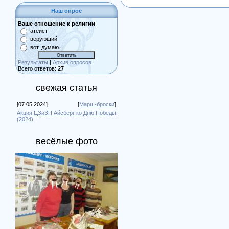
Наш опрос
Ваше отношение к религии
атеист
верующий
вот, думаю...
Результаты
|
Архив опросов
Всего ответов:
27
свежая статья
[07.05.2024]
[
Марш-броски
]
Акция ЦЗиЗП Айсберг ко Дню Победы
(2024)
весёлые фото