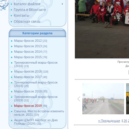
Каталог файлов
Группа в ВКонтакте
Контакты
Обратная связь
Категории раздела
Марш-бросок 2012
[23]
Марш-бросок 2013
[24]
Марш-бросок 2014
[77]
Марш-бросок 2015
[79]
Просмот
Тренировочный марш-бросок
(2016)
Да
[23]
Марш-бросок 2016
[118]
Марш-бросок 2017
[46]
Тренировочный марш-бросок
(2018)
[25]
Марш-бросок 2018
[35]
Тренировочный марш-бросок
(2019)
[22]
Марш-бросок 2019
[60]
Смычка. Место встречи изменить
нельзя. 2021.
[15]
Акция ЦЗиЗП Айсберг ко Дню
« Предыдущая
|
26
Победы (2024)
[22]