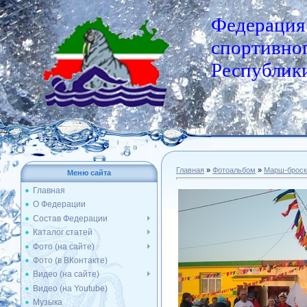
Федерация
спортивног
Республики
Главная
»
Фотоальбом
»
Марш-броск
Меню сайта
Главная
О Федерации
Состав Федерации
Каталог статей
Фото (на сайте)
Фото (в ВКонтакте)
Видео (на сайте)
Видео (на Youtube)
Музыка