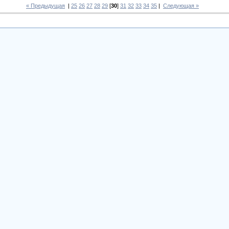
« Предыдущая
|
25
26
27
28
29
[
30
]
31
32
33
34
35
|
Следующая »