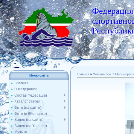
Федерация
спортивног
Республики
Главная
»
Фотоальбом
»
Марш-броск
Меню сайта
Главная
О Федерации
Состав Федерации
Каталог статей
Фото (на сайте)
Фото (в ВКонтакте)
Видео (на сайте)
Видео (на Youtube)
Музыка