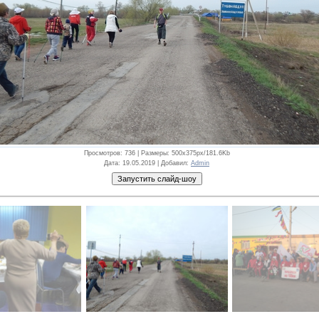
Просмотров
: 736 |
Размеры
: 500x375px/181.6Kb
Дата
: 19.05.2019 |
Добавил
:
Admin