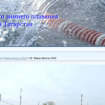
о зимнего плавания
 Татарстан
и
»
Марш-бросок 2019
» 30. Марш-бросок 2019