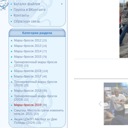
Каталог файлов
Группа в ВКонтакте
Контакты
Обратная связь
Категории раздела
Марш-бросок 2012
[23]
Марш-бросок 2013
[24]
Марш-бросок 2014
[77]
Марш-бросок 2015
[79]
Тренировочный марш-бросок
(2016)
[23]
Марш-бросок 2016
[118]
Марш-бросок 2017
[46]
Тренировочный марш-бросок
(2018)
[25]
Марш-бросок 2018
[35]
Тренировочный марш-бросок
(2019)
[22]
Марш-бросок 2019
[60]
Смычка. Место встречи изменить
нельзя. 2021.
[15]
Акция ЦЗиЗП Айсберг ко Дню
Победы (2024)
[22]