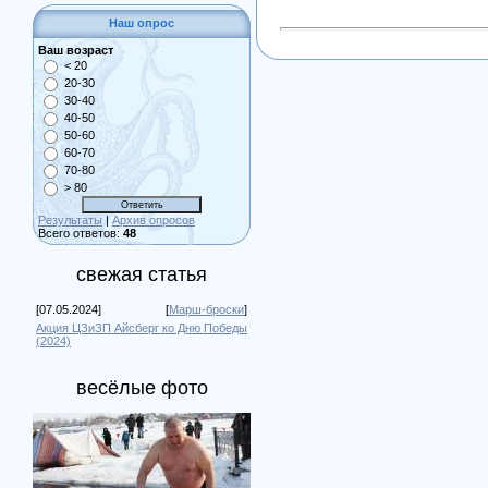
Наш опрос
Ваш возраст
< 20
20-30
30-40
40-50
50-60
60-70
70-80
> 80
Результаты
|
Архив опросов
Всего ответов:
48
свежая статья
[07.05.2024]
[
Марш-броски
]
Акция ЦЗиЗП Айсберг ко Дню Победы
(2024)
весёлые фото