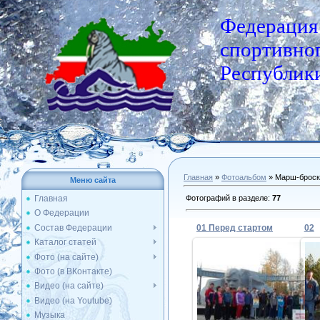
Федерация
спортивног
Республики
Главная
»
Фотоальбом
» Марш-броск
Меню сайта
Фотографий в разделе
:
77
Главная
О Федерации
Состав Федерации
01 Перед стартом
02
Каталог статей
Фото (на сайте)
Фото (в ВКонтакте)
12.05.2014
Видео (на сайте)
Видео (на Youtube)
Admin
Музыка