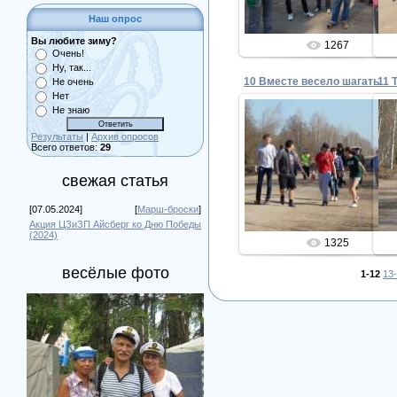
Наш опрос
Вы любите зиму?
1267
Очень!
Ну, так...
10 Вместе весело шагать
11 
Не очень
Нет
Не знаю
Результаты
|
Архив опросов
Всего ответов:
29
12.05.2014
свежая статья
Admin
[07.05.2024]
[
Марш-броски
]
Акция ЦЗиЗП Айсберг ко Дню Победы
(2024)
1325
весёлые фото
1-12
13