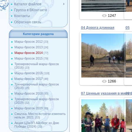
Каталог файлов
Группа в ВКонтакте
1247
Контакты
Обратная связь
04 Дорога длинная
05
Категории раздела
Марш-бросок 2012
[23]
Марш-бросок 2013
[24]
12.05.2014
Марш-бросок 2014
[77]
Марш-бросок 2015
[79]
Admin
Тренировочный марш-бросок
(2016)
[23]
Марш-бросок 2016
[118]
Марш-бросок 2017
[46]
1266
Тренировочный марш-бросок
(2018)
[25]
08 
Марш-бросок 2018
[35]
Тренировочный марш-бросок
(2019)
[22]
Марш-бросок 2019
[60]
Смычка. Место встречи изменить
12.05.2014
нельзя. 2021.
[15]
Акция ЦЗиЗП Айсберг ко Дню
Admin
Победы (2024)
[22]