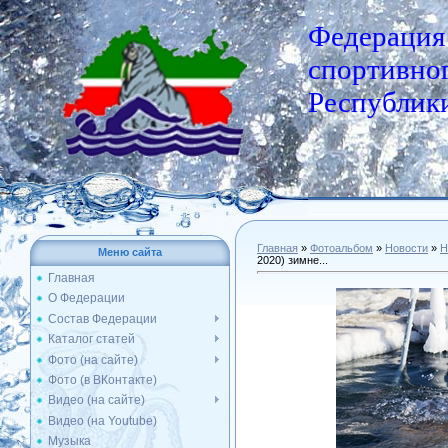
Федерация
спортивног
Республики
Главная
»
Фотоальбом
»
Новости
»
Н
Меню сайта
2020) зимне...
Главная
О Федерации
Состав Федерации
Каталог статей
Фото (на сайте)
Фото (в ВКонтакте)
Видео (на сайте)
Видео (на Youtube)
Музыка