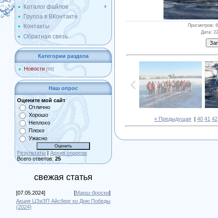
Каталог файлов
Группа в ВКонтакте
Просмотров
: 
Контакты
Дата
: 2
Обратная связь
Категории раздела
Новости
[69]
Наш опрос
Оцените мой сайт
Отлично
Хорошо
« Предыдущая
|
40
41
42
Неплохо
Плохо
Ужасно
Результаты
|
Архив опросов
Всего ответов:
25
свежая статья
[07.05.2024]
[
Марш-броски
]
Акция ЦЗиЗП Айсберг ко Дню Победы
(2024)