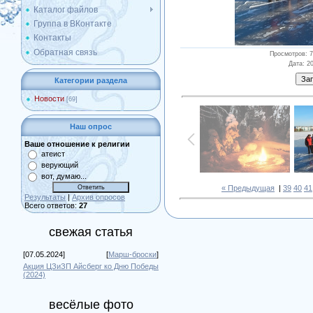
Каталог файлов
Группа в ВКонтакте
Контакты
Обратная связь
Просмотров
: 
Дата
: 2
Категории раздела
Новости
[69]
Наш опрос
Ваше отношение к религии
атеист
верующий
вот, думаю...
« Предыдущая
|
39
40
41
Результаты
|
Архив опросов
Всего ответов:
27
свежая статья
[07.05.2024]
[
Марш-броски
]
Акция ЦЗиЗП Айсберг ко Дню Победы
(2024)
весёлые фото