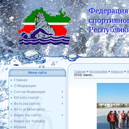
Федерация
спортивног
Республики
Главная
»
Фотоальбом
»
Новости
»
Н
Меню сайта
2019) зимне...
Главная
О Федерации
Состав Федерации
Каталог статей
Фото (на сайте)
Фото (в ВКонтакте)
Видео (на сайте)
Видео (на Youtube)
Музыка