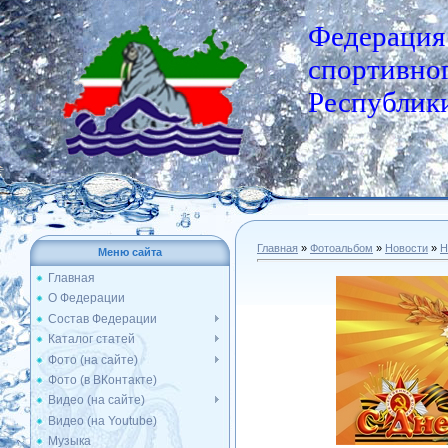
Федерация
спортивног
Республики
Главная
»
Фотоальбом
»
Новости
»
Н
Меню сайта
Главная
О Федерации
Состав Федерации
Каталог статей
Фото (на сайте)
Фото (в ВКонтакте)
Видео (на сайте)
Видео (на Youtube)
Музыка