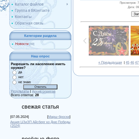
Просмотров
: 
Каталог файлов
Дата
: 0
Группа в ВКонтакте
Контакты
Обратная связь
Категории раздела
Новости
[69]
Наш опрос
« Предыдущая
|
45
46
47
Разрешить ли населению иметь
оружие?
да
нет
не знаю
Результаты
|
Архив опросов
Всего ответов:
28
свежая статья
[07.05.2024]
[
Марш-броски
]
Акция ЦЗиЗП Айсберг ко Дню Победы
(2024)