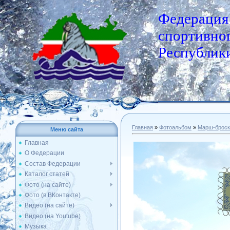
Федерация
спортивног
Республики
Главная
»
Фотоальбом
»
Марш-броск
Меню сайта
Главная
О Федерации
Состав Федерации
Каталог статей
Фото (на сайте)
Фото (в ВКонтакте)
Видео (на сайте)
Видео (на Youtube)
Музыка