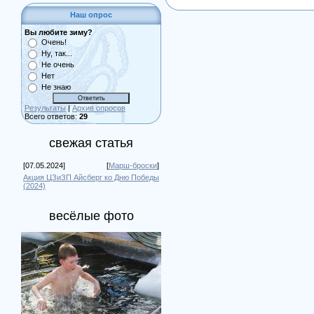
Наш опрос
Вы любите зиму?
Очень!
Ну, так...
Не очень
Нет
Не знаю
Результаты
|
Архив опросов
Всего ответов:
29
свежая статья
[07.05.2024]
[
Марш-броски
]
Акция ЦЗиЗП Айсберг ко Дню Победы
(2024)
весёлые фото