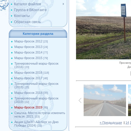
Каталог файлов
Группа в ВКонтакте
Контакты
Обратная связь
Категории раздела
Марш-бросок 2012
[23]
Марш-бросок 2013
[24]
Марш-бросок 2014
[77]
Марш-бросок 2015
[79]
Просмот
Тренировочный марш-бросок
(2016)
Да
[23]
Марш-бросок 2016
[118]
Марш-бросок 2017
[46]
Тренировочный марш-бросок
(2018)
[25]
Марш-бросок 2018
[35]
Тренировочный марш-бросок
(2019)
[22]
Марш-бросок 2019
[60]
Смычка. Место встречи изменить
нельзя. 2021.
[15]
Акция ЦЗиЗП Айсберг ко Дню
« Предыдущая
|
14
Победы (2024)
[22]