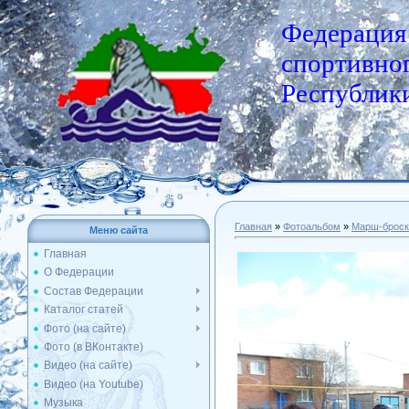
Федерация
спортивног
Республики
Главная
»
Фотоальбом
»
Марш-броск
Меню сайта
Главная
О Федерации
Состав Федерации
Каталог статей
Фото (на сайте)
Фото (в ВКонтакте)
Видео (на сайте)
Видео (на Youtube)
Музыка