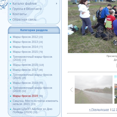
Каталог файлов
Группа в ВКонтакте
Контакты
Обратная связь
Категории раздела
Марш-бросок 2012
[23]
Марш-бросок 2013
[24]
Марш-бросок 2014
[77]
Марш-бросок 2015
[79]
Просмот
Тренировочный марш-бросок
(2016)
Да
[23]
Марш-бросок 2016
[118]
Марш-бросок 2017
[46]
Тренировочный марш-бросок
(2018)
[25]
Марш-бросок 2018
[35]
Тренировочный марш-бросок
(2019)
[22]
Марш-бросок 2019
[60]
Смычка. Место встречи изменить
нельзя. 2021.
[15]
Акция ЦЗиЗП Айсберг ко Дню
« Предыдущая
|
12
Победы (2024)
[22]