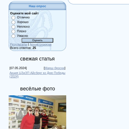
Наш опрос
Оцените мой сайт
Отлично
Хорошо
Неплохо
Плохо
Ужасно
Результаты
|
Архив опросов
Всего ответов:
25
свежая статья
[07.05.2024]
[
Марш-броски
]
Акция ЦЗиЗП Айсберг ко Дню Победы
(2024)
весёлые фото