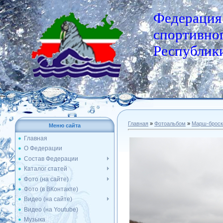
Федерация
спортивног
Республики
Главная
»
Фотоальбом
»
Марш-броск
Меню сайта
Главная
О Федерации
Состав Федерации
Каталог статей
Фото (на сайте)
Фото (в ВКонтакте)
Видео (на сайте)
Видео (на Youtube)
Музыка