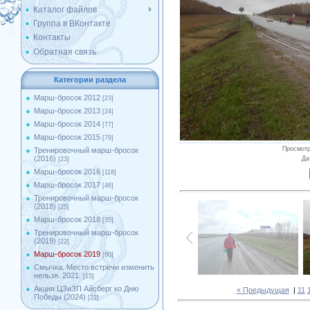
Каталог файлов
Группа в ВКонтакте
Контакты
Обратная связь
Категории раздела
Марш-бросок 2012
[23]
Марш-бросок 2013
[24]
Марш-бросок 2014
[77]
Марш-бросок 2015
[79]
Просмот
Тренировочный марш-бросок
(2016)
Да
[23]
Марш-бросок 2016
[118]
Марш-бросок 2017
[46]
Тренировочный марш-бросок
(2018)
[25]
Марш-бросок 2018
[35]
Тренировочный марш-бросок
(2019)
[22]
Марш-бросок 2019
[60]
Смычка. Место встречи изменить
нельзя. 2021.
[15]
Акция ЦЗиЗП Айсберг ко Дню
« Предыдущая
|
11
Победы (2024)
[22]