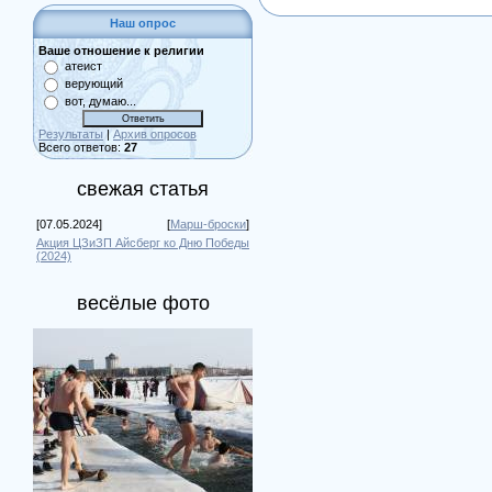
Наш опрос
Ваше отношение к религии
атеист
верующий
вот, думаю...
Результаты
|
Архив опросов
Всего ответов:
27
свежая статья
[07.05.2024]
[
Марш-броски
]
Акция ЦЗиЗП Айсберг ко Дню Победы
(2024)
весёлые фото