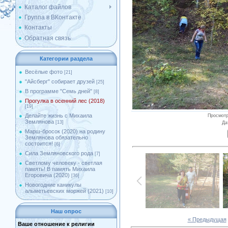
Каталог файлов
Группа в ВКонтакте
Контакты
Обратная связь
Категории раздела
Весёлые фото
[21]
"Айсберг" собирает друзей
[25]
В программе "Семь дней"
[8]
Прогулка в осенний лес (2018)
[19]
Делайте жизнь с Михаила
Просмот
Землянова
[13]
Да
Марш-бросок (2020) на родину
Землянова обязательно
состоится!
[6]
Сила Земляновского рода
[7]
Светлому человеку - светлая
память! В память Михаила
Егоровича (2020)
[36]
Новогодние каникулы
альметьевских моржей (2021)
[10]
Наш опрос
« Предыдущая
Ваше отношение к религии