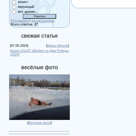
атеист
верующий
вот, думаю...
Результаты
|
Архив опросов
Всего ответов:
27
свежая статья
[07.05.2024]
[
Марш-броски
]
Акция ЦЗиЗП Айсберг ко Дню Победы
(2024)
весёлые фото
[
Весёлые фото
]