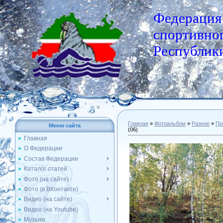
Федерация
спортивног
Республики
Главная
»
Фотоальбом
»
Разное
»
Пр
Меню сайта
(06)
Главная
О Федерации
Состав Федерации
Каталог статей
Фото (на сайте)
Фото (в ВКонтакте)
Видео (на сайте)
Видео (на Youtube)
Музыка