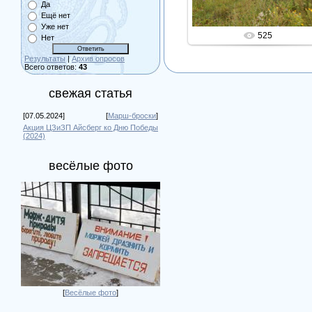
Да
Ещё нет
Уже нет
525
Нет
Результаты
|
Архив опросов
Всего ответов:
43
свежая статья
[07.05.2024]
[
Марш-броски
]
Акция ЦЗиЗП Айсберг ко Дню Победы
(2024)
весёлые фото
[
Весёлые фото
]