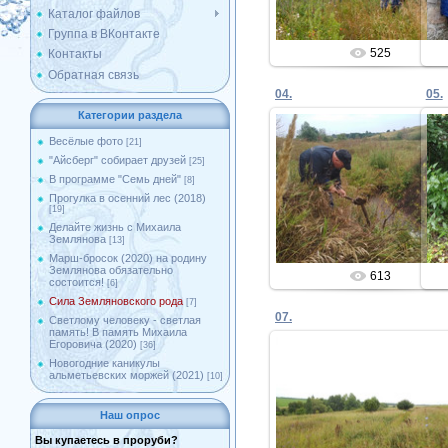
Каталог файлов
Группа в ВКонтакте
525
Контакты
Обратная связь
04.
05.
Категории раздела
Весёлые фото
[21]
"Айсберг" собирает друзей
[25]
27.08.2020
В программе "Семь дней"
[8]
Прогулка в осенний лес (2018)
Admin
[19]
Делайте жизнь с Михаила
Землянова
[13]
Марш-бросок (2020) на родину
Землянова обязательно
613
состоится!
[6]
Сила Земляновского рода
[7]
07.
Светлому человеку - светлая
память! В память Михаила
Егоровича (2020)
[36]
Новогодние каникулы
альметьевских моржей (2021)
[10]
27.08.2020
Наш опрос
Admin
Вы купаетесь в проруби?