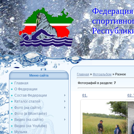
Федерация
спортивног
Республики
Главная
»
Фотоальбом
» Разное
Меню сайта
Фотографий в разделе
:
7
Главная
О Федерации
Состав Федерации
01.
02.
Каталог статей
Фото (на сайте)
Фото (в ВКонтакте)
27.08.2020
Видео (на сайте)
Видео (на Youtube)
Admin
Музыка