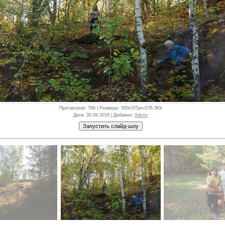
Просмотров
: 786 |
Размеры
: 500x375px/276.3Kb
Дата
: 30.09.2018 |
Добавил
:
Admin