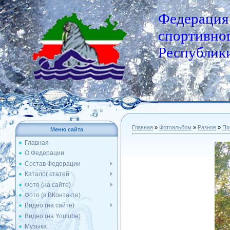
Федерация
спортивног
Республики
Главная
»
Фотоальбом
»
Разное
»
Пр
Меню сайта
Главная
О Федерации
Состав Федерации
Каталог статей
Фото (на сайте)
Фото (в ВКонтакте)
Видео (на сайте)
Видео (на Youtube)
Музыка