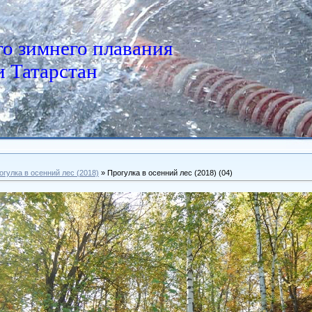
о зимнего плавания
 Татарстан
огулка в осенний лес (2018)
» Прогулка в осенний лес (2018) (04)