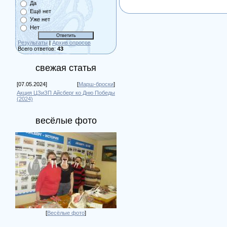
Да
Ещё нет
Уже нет
Нет
Результаты
|
Архив опросов
Всего ответов:
43
свежая статья
[07.05.2024]
[
Марш-броски
]
Акция ЦЗиЗП Айсберг ко Дню Победы
(2024)
весёлые фото
[
Весёлые фото
]