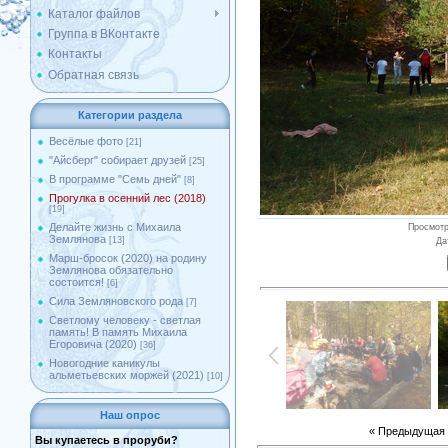
Каталог файлов
Группа в ВКонтакте
Контакты
Обратная связь
Категории раздела
Весёлые фото
[21]
"Айсберг" собирает друзей
[25]
В программе "Семь дней"
[8]
Прогулка в осенний лес (2018)
[19]
Делайте жизнь с Михаила
Просмот
Землянова
[13]
Да
Марш-бросок (2020) на родину
Землянова обязательно
состоится!
[6]
Сила Земляновского рода
[7]
Светлому человеку - светлая
память! В память Михаила
Егоровича (2020)
[36]
Новогодние каникулы
альметьевских моржей (2021)
[10]
Наш опрос
« Предыдущая
Вы купаетесь в проруби?