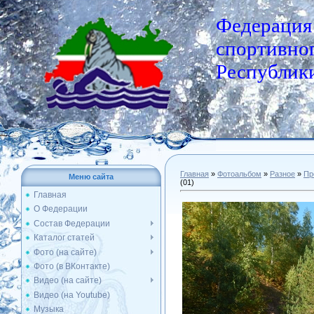
Федерация
спортивног
Республики
Главная
»
Фотоальбом
»
Разное
»
Пр
Меню сайта
(01)
Главная
О Федерации
Состав Федерации
Каталог статей
Фото (на сайте)
Фото (в ВКонтакте)
Видео (на сайте)
Видео (на Youtube)
Музыка