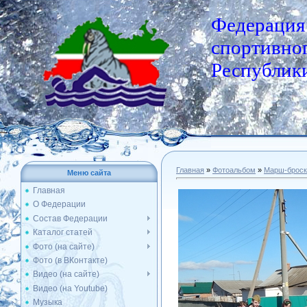
Федерация
спортивног
Республики
Главная
»
Фотоальбом
»
Марш-броск
Меню сайта
Главная
О Федерации
Состав Федерации
Каталог статей
Фото (на сайте)
Фото (в ВКонтакте)
Видео (на сайте)
Видео (на Youtube)
Музыка