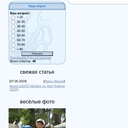
Наш опрос
Ваш возраст
< 20
20-30
30-40
40-50
50-60
60-70
70-80
> 80
Результаты
|
Архив опросов
Всего ответов:
48
свежая статья
[07.05.2024]
[
Марш-броски
]
Акция ЦЗиЗП Айсберг ко Дню Победы
(2024)
весёлые фото