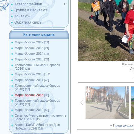
Каталог файлов
Группа в ВКонтакте
Контакты
Обратная связь
Категории раздела
Марш-бросок 2012
[23]
Марш-бросок 2013
[24]
Марш-бросок 2014
[77]
Марш-бросок 2015
[79]
Просмот
Тренировочный марш-бросок
(2016)
Да
[23]
Марш-бросок 2016
[118]
Марш-бросок 2017
[46]
Тренировочный марш-бросок
(2018)
[25]
Марш-бросок 2018
[35]
Тренировочный марш-бросок
(2019)
[22]
Марш-бросок 2019
[60]
Смычка. Место встречи изменить
нельзя. 2021.
[15]
Акция ЦЗиЗП Айсберг ко Дню
« Предыдущая
Победы (2024)
[22]