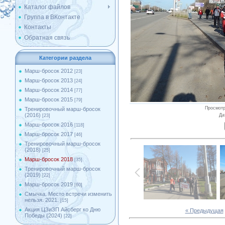
Каталог файлов
Группа в ВКонтакте
Контакты
Обратная связь
Категории раздела
Марш-бросок 2012
[23]
Марш-бросок 2013
[24]
Марш-бросок 2014
[77]
Марш-бросок 2015
[79]
Просмот
Тренировочный марш-бросок
(2016)
Да
[23]
Марш-бросок 2016
[118]
Марш-бросок 2017
[46]
Тренировочный марш-бросок
(2018)
[25]
Марш-бросок 2018
[35]
Тренировочный марш-бросок
(2019)
[22]
Марш-бросок 2019
[60]
Смычка. Место встречи изменить
нельзя. 2021.
[15]
Акция ЦЗиЗП Айсберг ко Дню
« Предыдущая
Победы (2024)
[22]