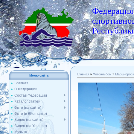
Федерация
спортивног
Республики
Главная
»
Фотоальбом
»
Марш-броск
Меню сайта
Главная
О Федерации
Состав Федерации
Каталог статей
Фото (на сайте)
Фото (в ВКонтакте)
Видео (на сайте)
Видео (на Youtube)
Музыка