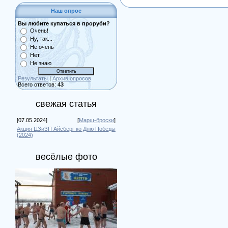
Наш опрос
Вы любите купаться в проруби?
Очень!
Ну, так...
Не очень
Нет
Не знаю
Результаты
|
Архив опросов
Всего ответов:
43
свежая статья
[07.05.2024]
[
Марш-броски
]
Акция ЦЗиЗП Айсберг ко Дню Победы
(2024)
весёлые фото