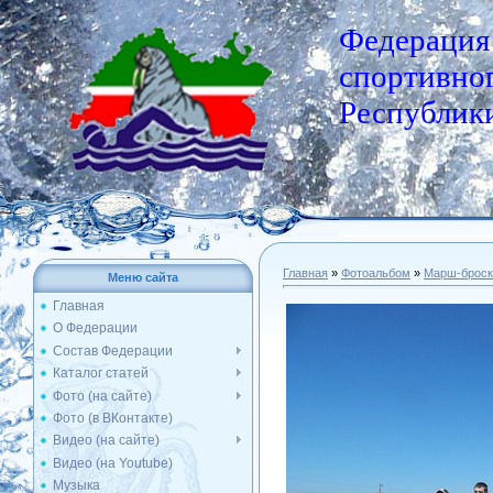
Федерация
спортивног
Республики
Главная
»
Фотоальбом
»
Марш-броск
Меню сайта
Главная
О Федерации
Состав Федерации
Каталог статей
Фото (на сайте)
Фото (в ВКонтакте)
Видео (на сайте)
Видео (на Youtube)
Музыка