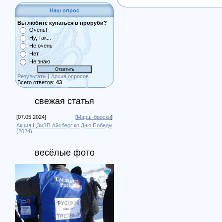
Наш опрос
Вы любите купаться в проруби?
Очень!
Ну, так...
Не очень
Нет
Не знаю
Результаты
|
Архив опросов
Всего ответов:
43
свежая статья
[07.05.2024]
[
Марш-броски
]
Акция ЦЗиЗП Айсберг ко Дню Победы
(2024)
весёлые фото