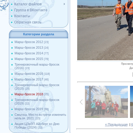
Каталог файлов
Группа в ВКонтакте
Контакты
Обратная связь
Категории раздела
Марш-бросок 2012
[23]
Марш-бросок 2013
[24]
Марш-бросок 2014
[77]
Марш-бросок 2015
[79]
Просмот
Тренировочный марш-бросок
(2016)
Да
[23]
Марш-бросок 2016
[118]
Марш-бросок 2017
[46]
Тренировочный марш-бросок
(2018)
[25]
Марш-бросок 2018
[35]
Тренировочный марш-бросок
(2019)
[22]
Марш-бросок 2019
[60]
Смычка. Место встречи изменить
нельзя. 2021.
[15]
Акция ЦЗиЗП Айсберг ко Дню
« Предыдущая
|
6
Победы (2024)
[22]