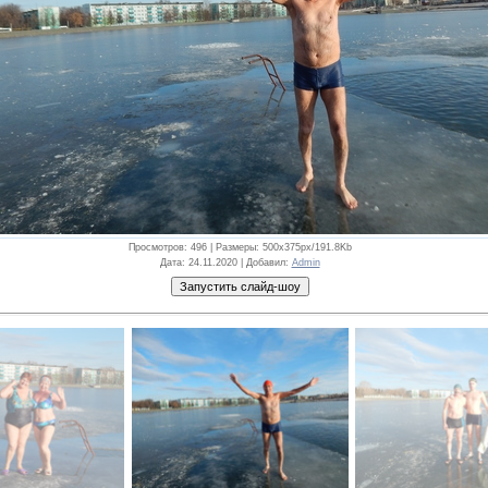
Просмотров
: 496 |
Размеры
: 500x375px/191.8Kb
Дата
: 24.11.2020 |
Добавил
:
Admin