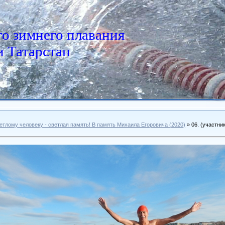
о зимнего плавания
 Татарстан
етлому человеку - светлая память! В память Михаила Егоровича (2020)
» 06. (участни