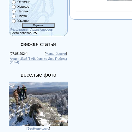
Отлично
Хорошо
Неплохо
Плохо
Ужасно
Результаты
|
Архив опросов
Всего ответов:
25
свежая статья
[07.05.2024]
[
Марш-броски
]
Акция ЦЗиЗП Айсберг ко Дню Победы
(2024)
весёлые фото
[
Весёлые фото
]