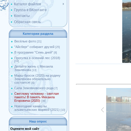
Каталог файлов
Группа в ВКонтакте
Контакты
Обратная связь
Категории раздела
Весёлые фото
[21]
"Айсберг" собирает друзей
[25]
В программе "Семь дней"
[8]
Прогулка в осенний лес (2018)
[19]
Делайте жизнь с Михаила
Землянова
[13]
Марш-бросок (2020) на родину
Землянова обязательно
состоится!
[6]
Сила Земляновского рода
[7]
Светлому человеку - светлая
память! В память Михаила
Егоровича (2020)
[36]
Новогодние каникулы
альметьевских моржей (2021)
[10]
Наш опрос
Оцените мой сайт