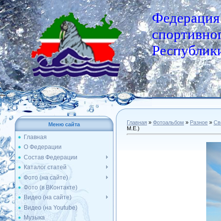
Федерация
спортивног
Республики
Главная
»
Фотоальбом
»
Разное
»
Св
Меню сайта
М.Е.)
Главная
О Федерации
Состав Федерации
Каталог статей
Фото (на сайте)
Фото (в ВКонтакте)
Видео (на сайте)
Видео (на Youtube)
Музыка