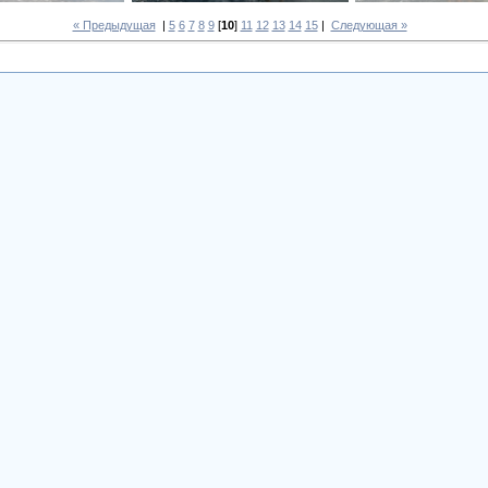
« Предыдущая
|
5
6
7
8
9
[
10
]
11
12
13
14
15
|
Следующая »