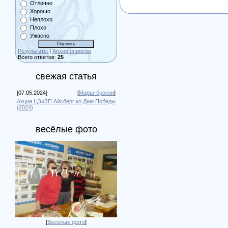
Отлично
Хорошо
Неплохо
Плохо
Ужасно
Результаты
|
Архив опросов
Всего ответов:
25
свежая статья
[07.05.2024]
[
Марш-броски
]
Акция ЦЗиЗП Айсберг ко Дню Победы
(2024)
весёлые фото
[
Весёлые фото
]