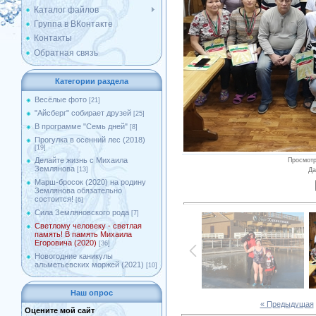
Каталог файлов
Группа в ВКонтакте
Контакты
Обратная связь
Категории раздела
Весёлые фото
[21]
"Айсберг" собирает друзей
[25]
В программе "Семь дней"
[8]
Прогулка в осенний лес (2018)
[19]
Делайте жизнь с Михаила
Просмот
Землянова
[13]
Да
Марш-бросок (2020) на родину
Землянова обязательно
состоится!
[6]
Сила Земляновского рода
[7]
Светлому человеку - светлая
память! В память Михаила
Егоровича (2020)
[36]
Новогодние каникулы
альметьевских моржей (2021)
[10]
Наш опрос
« Предыдущая
Оцените мой сайт