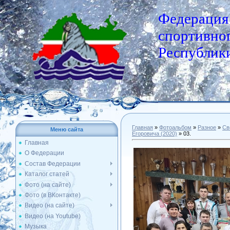
Федерация
спортивног
Республики
Главная
»
Фотоальбом
»
Разное
»
Св
Меню сайта
Егоровича (2020)
» 03.
Главная
О Федерации
Состав Федерации
Каталог статей
Фото (на сайте)
Фото (в ВКонтакте)
Видео (на сайте)
Видео (на Youtube)
Музыка