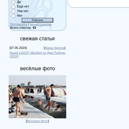
Да
Ещё нет
Уже нет
Нет
Результаты
|
Архив опросов
Всего ответов:
43
свежая статья
[07.05.2024]
[
Марш-броски
]
Акция ЦЗиЗП Айсберг ко Дню Победы
(2024)
весёлые фото
[
Весёлые фото
]