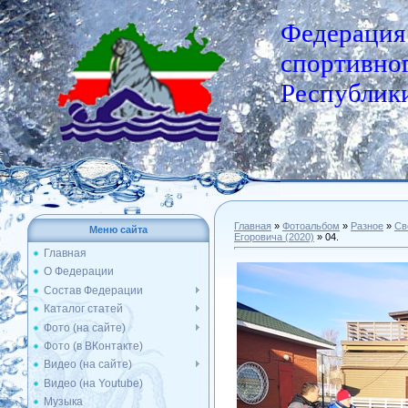
Федерация
спортивног
Республики
Главная
»
Фотоальбом
»
Разное
»
Св
Меню сайта
Егоровича (2020)
» 04.
Главная
О Федерации
Состав Федерации
Каталог статей
Фото (на сайте)
Фото (в ВКонтакте)
Видео (на сайте)
Видео (на Youtube)
Музыка