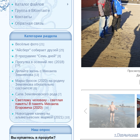
Каталог файлов
Группа в ВКонтакте
Контакты
Обратная связь
Категории раздела
Весёлые фото
[21]
"Айсберг" собирает друзей
[25]
В программе "Семь дней"
[8]
Прогулка в осенний лес (2018)
[19]
Делайте жизнь с Михаила
Просмот
Землянова
[13]
Да
Марш-бросок (2020) на родину
Землянова обязательно
состоится!
[6]
Сила Земляновского рода
[7]
Светлому человеку - светлая
память! В память Михаила
Егоровича (2020)
[36]
Новогодние каникулы
альметьевских моржей (2021)
[10]
Наш опрос
« Предыдущая
Вы купаетесь в проруби?