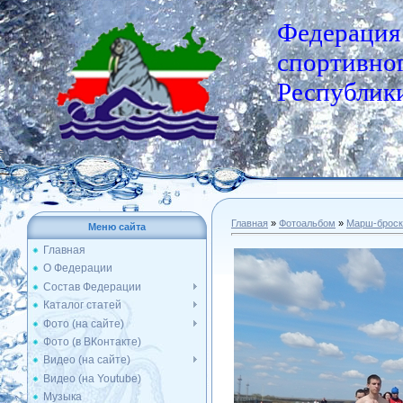
Федерация
спортивног
Республики
Главная
»
Фотоальбом
»
Марш-броск
Меню сайта
Главная
О Федерации
Состав Федерации
Каталог статей
Фото (на сайте)
Фото (в ВКонтакте)
Видео (на сайте)
Видео (на Youtube)
Музыка