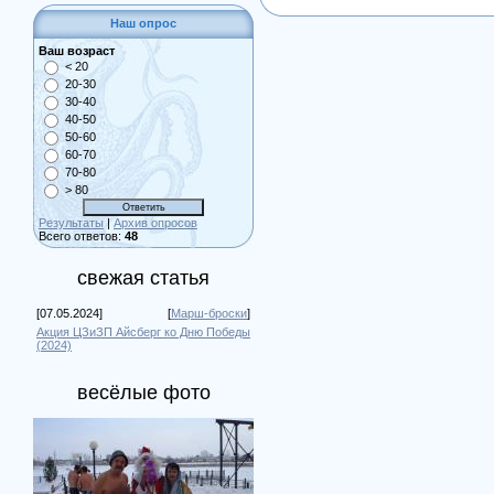
Наш опрос
Ваш возраст
< 20
20-30
30-40
40-50
50-60
60-70
70-80
> 80
Результаты
|
Архив опросов
Всего ответов:
48
свежая статья
[07.05.2024]
[
Марш-броски
]
Акция ЦЗиЗП Айсберг ко Дню Победы
(2024)
весёлые фото