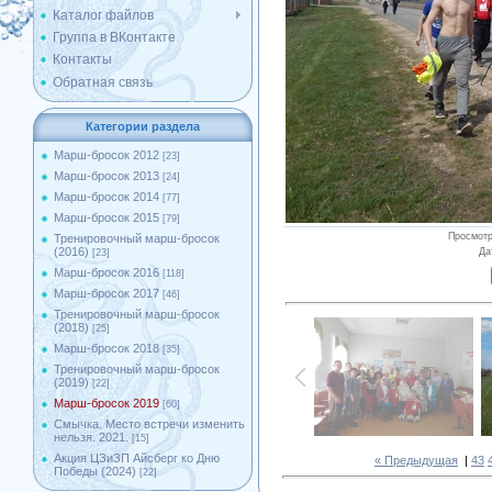
Каталог файлов
Группа в ВКонтакте
Контакты
Обратная связь
Категории раздела
Марш-бросок 2012
[23]
Марш-бросок 2013
[24]
Марш-бросок 2014
[77]
Марш-бросок 2015
[79]
Просмот
Тренировочный марш-бросок
(2016)
Да
[23]
Марш-бросок 2016
[118]
Марш-бросок 2017
[46]
Тренировочный марш-бросок
(2018)
[25]
Марш-бросок 2018
[35]
Тренировочный марш-бросок
(2019)
[22]
Марш-бросок 2019
[60]
Смычка. Место встречи изменить
нельзя. 2021.
[15]
Акция ЦЗиЗП Айсберг ко Дню
« Предыдущая
|
43
Победы (2024)
[22]