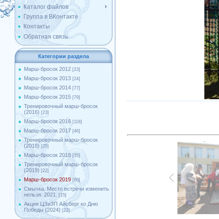
Каталог файлов
Группа в ВКонтакте
Контакты
Обратная связь
Категории раздела
Марш-бросок 2012
[23]
Марш-бросок 2013
[24]
Марш-бросок 2014
[77]
Марш-бросок 2015
[79]
Тренировочный марш-бросок
(2016)
[23]
Марш-бросок 2016
[118]
Марш-бросок 2017
[46]
Тренировочный марш-бросок
(2018)
[25]
Марш-бросок 2018
[35]
Тренировочный марш-бросок
(2019)
[22]
Марш-бросок 2019
[60]
Смычка. Место встречи изменить
нельзя. 2021.
[15]
Акция ЦЗиЗП Айсберг ко Дню
Победы (2024)
[22]