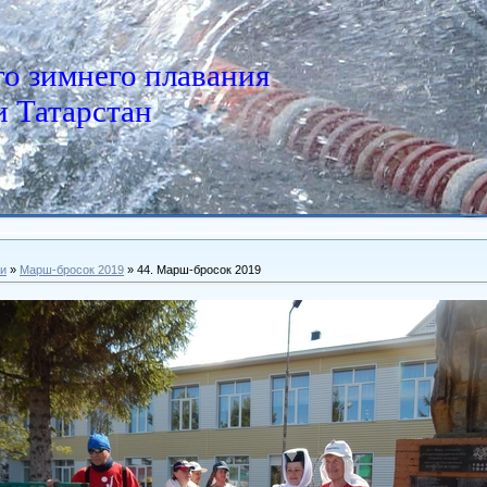
о зимнего плавания
 Татарстан
и
»
Марш-бросок 2019
» 44. Марш-бросок 2019