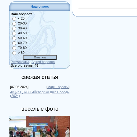
Наш опрос
Ваш возраст
< 20
20-30
30-40
40-50
50-60
60-70
70-80
> 80
Результаты
|
Архив опросов
Всего ответов:
48
свежая статья
[07.05.2024]
[
Марш-броски
]
Акция ЦЗиЗП Айсберг ко Дню Победы
(2024)
весёлые фото