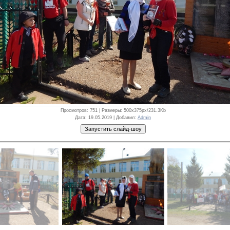
Просмотров
: 751 |
Размеры
: 500x375px/231.3Kb
Дата
: 19.05.2019 |
Добавил
:
Admin