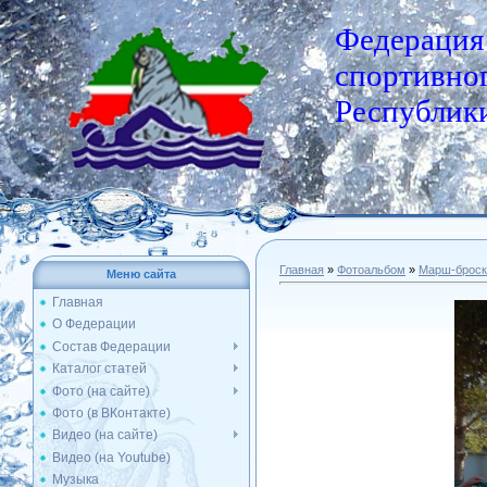
Федерация
спортивног
Республики
Главная
»
Фотоальбом
»
Марш-броск
Меню сайта
Главная
О Федерации
Состав Федерации
Каталог статей
Фото (на сайте)
Фото (в ВКонтакте)
Видео (на сайте)
Видео (на Youtube)
Музыка